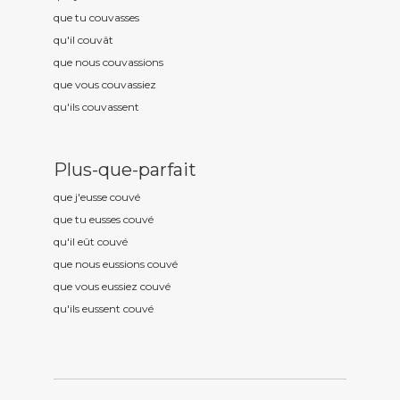
que tu couv
asses
qu'il couv
ât
que nous couv
assions
que vous couv
assiez
qu'ils couv
assent
Plus-que-parfait
que j'eusse couv
é
que tu eusses couv
é
qu'il eût couv
é
que nous eussions couv
é
que vous eussiez couv
é
qu'ils eussent couv
é