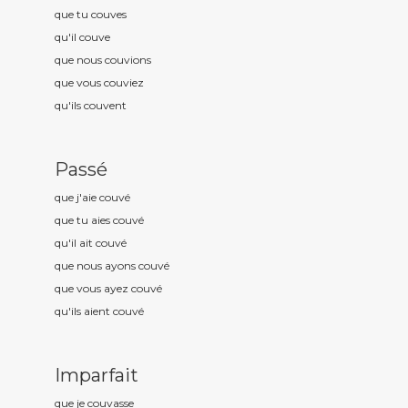
que tu couv
es
qu'il couv
e
que nous couv
ions
que vous couv
iez
qu'ils couv
ent
Passé
que j'aie couv
é
que tu aies couv
é
qu'il ait couv
é
que nous ayons couv
é
que vous ayez couv
é
qu'ils aient couv
é
Imparfait
que je couv
asse