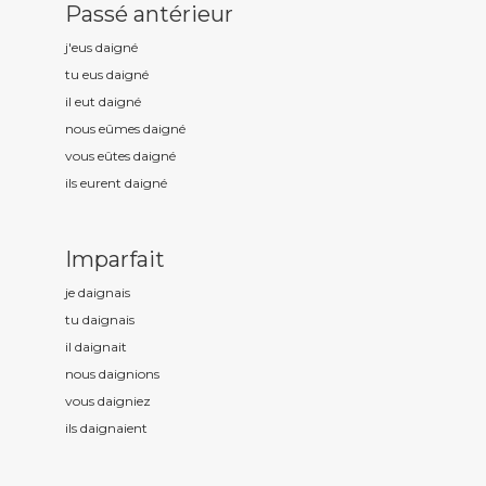
Passé antérieur
j'eus daign
é
tu eus daign
é
il eut daign
é
nous eûmes daign
é
vous eûtes daign
é
ils eurent daign
é
Imparfait
je daign
ais
tu daign
ais
il daign
ait
nous daign
ions
vous daign
iez
ils daign
aient