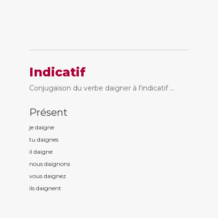
Indicatif
Conjugaison du verbe daigner à l'indicatif ...
Présent
je daign
e
tu daign
es
il daign
e
nous daign
ons
vous daign
ez
ils daign
ent