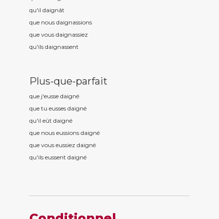
qu'il daign
ât
que nous daign
assions
que vous daign
assiez
qu'ils daign
assent
Plus-que-parfait
que j'eusse daign
é
que tu eusses daign
é
qu'il eût daign
é
que nous eussions daign
é
que vous eussiez daign
é
qu'ils eussent daign
é
Conditionnel