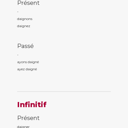
Présent
-
daign
ons
daign
ez
Passé
-
ayons daign
é
ayez daign
é
Infinitif
Présent
daigner