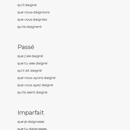
qu'il daign
e
que nous daign
ions
que vous daign
iez
qu'ils daign
ent
Passé
que j'aie daign
é
que tu aies daign
é
qu'il ait daign
é
que nous ayons daign
é
que vous ayez daign
é
qu'ils aient daign
é
Imparfait
que je daign
asse
que tu daign
asses