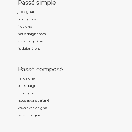
Passé simple
je daign
ai
tu daign
as
il daign
a
nous daign
âmes
vous daign
âtes
ils daign
èrent
Passé composé
j'ai daign
é
tu as daign
é
il a daign
é
nous avons daign
é
vous avez daign
é
ils ont daign
é