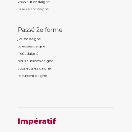
vous auriez daign
é
ils auraient daign
é
Passé 2e forme
j'eusse daign
é
tu eusses daign
é
il eût daign
é
nous eussions daign
é
vous eussiez daign
é
ils eussent daign
é
Impératif