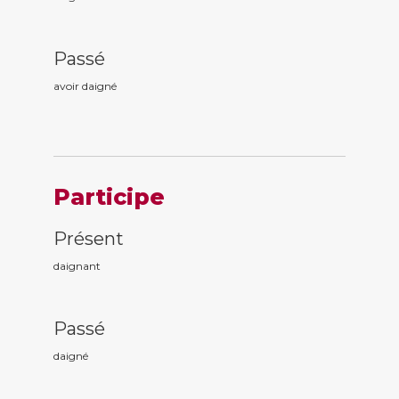
Passé
avoir daign
é
Participe
Présent
daign
ant
Passé
daign
é