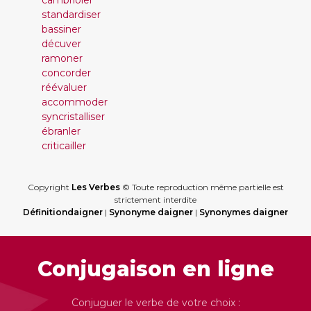
cambrioler
standardiser
bassiner
décuver
ramoner
concorder
réévaluer
accommoder
syncristalliser
ébranler
criticailler
Copyright
Les Verbes
© Toute reproduction même partielle est
strictement interdite
Définitiondaigner
|
Synonyme daigner
|
Synonymes daigner
Conjugaison en ligne
Conjuguer le verbe de votre choix :