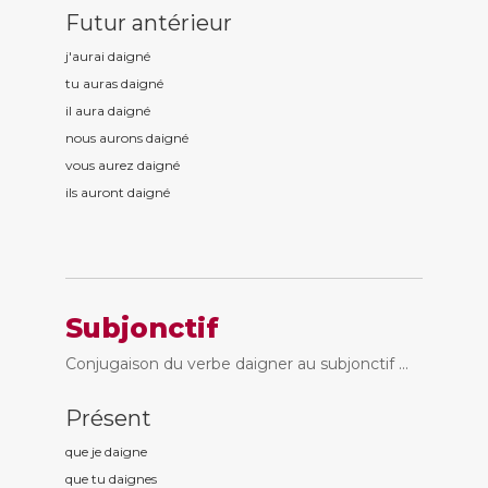
Futur antérieur
j'aurai daign
é
tu auras daign
é
il aura daign
é
nous aurons daign
é
vous aurez daign
é
ils auront daign
é
Subjonctif
Conjugaison du verbe daigner au subjonctif ...
Présent
que je daign
e
que tu daign
es