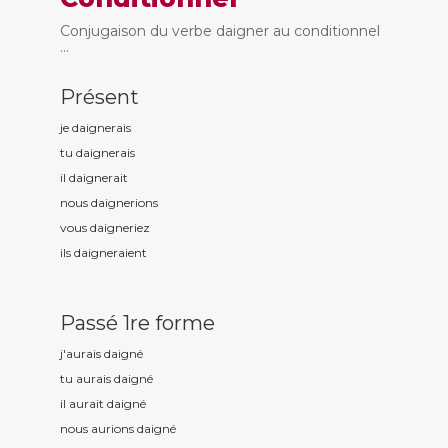
Conjugaison du verbe daigner au conditionnel
...
Présent
je daign
erais
tu daign
erais
il daign
erait
nous daign
erions
vous daign
eriez
ils daign
eraient
Passé 1re forme
j'aurais daign
é
tu aurais daign
é
il aurait daign
é
nous aurions daign
é