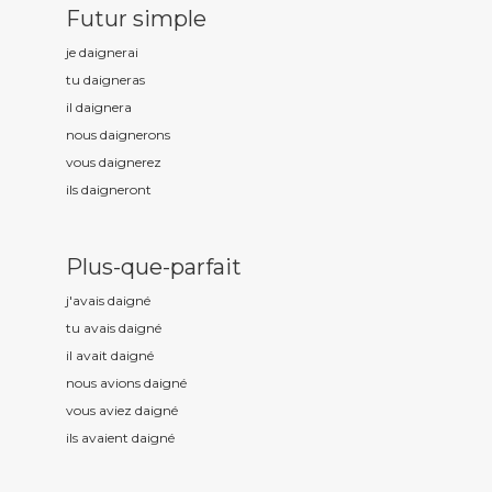
Futur simple
je daign
erai
tu daign
eras
il daign
era
nous daign
erons
vous daign
erez
ils daign
eront
Plus-que-parfait
j'avais daign
é
tu avais daign
é
il avait daign
é
nous avions daign
é
vous aviez daign
é
ils avaient daign
é