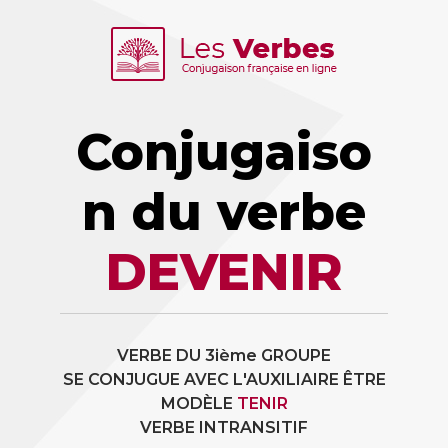
Conjugaiso
n du verbe
DEVENIR
VERBE DU 3ième GROUPE
SE CONJUGUE AVEC L'AUXILIAIRE ÊTRE
MODÈLE
TENIR
VERBE INTRANSITIF