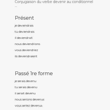
Conjugaison du verbe devenir au conditionnel
...
Présent
je dev
iendrais
tu dev
iendrais
il dev
iendrait
nous dev
iendrions
vous dev
iendriez
ils dev
iendraient
Passé 1re forme
je serais dev
enu
tu serais dev
enu
il serait dev
enu
nous serions dev
enus
vous seriez dev
enus