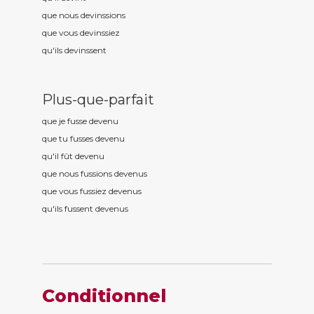
que nous dev
inssions
que vous dev
inssiez
qu'ils dev
inssent
Plus-que-parfait
que je fusse dev
enu
que tu fusses dev
enu
qu'il fût dev
enu
que nous fussions dev
enus
que vous fussiez dev
enus
qu'ils fussent dev
enus
Conditionnel