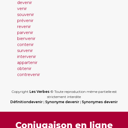
devenir
venir
souvenir
prévenir
revenir
parvenir
bienvenir
contenir
survenir
intervenir
appartenir
obtenir
contrevenir
Copyright
Les Verbes
© Toute reproduction même partielle est
strictement interdite
Définitiondevenir
|
Synonyme devenir
|
Synonymes devenir
Conjugaison en ligne