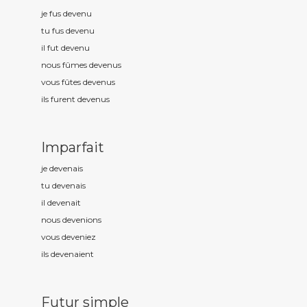
je fus dev
enu
tu fus dev
enu
il fut dev
enu
nous fûmes dev
enus
vous fûtes dev
enus
ils furent dev
enus
Imparfait
je dev
enais
tu dev
enais
il dev
enait
nous dev
enions
vous dev
eniez
ils dev
enaient
Futur simple