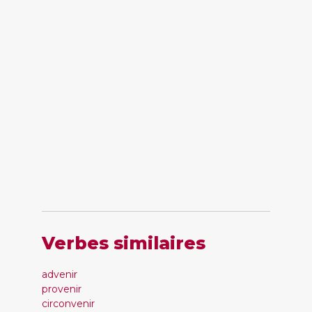
Verbes similaires
advenir
provenir
circonvenir