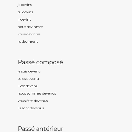
je dev
ins
tu dev
ins
il dev
int
nous dev
înmes
vous dev
întes
ils dev
inrent
Passé composé
je suis dev
enu
tu es dev
enu
il est dev
enu
nous sommes dev
enus
vous êtes dev
enus
ils sont dev
enus
Passé antérieur