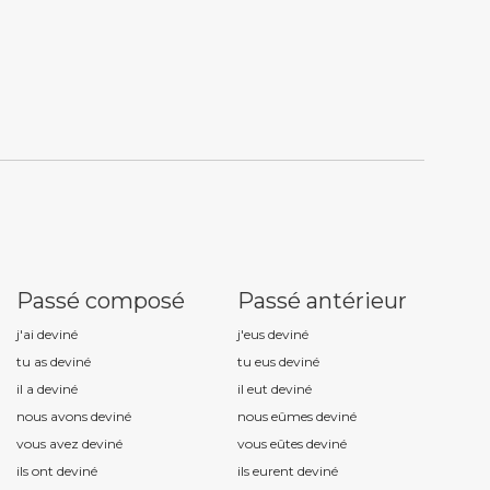
Passé composé
Passé antérieur
j'ai devin
é
j'eus devin
é
tu as devin
é
tu eus devin
é
il a devin
é
il eut devin
é
nous avons devin
é
nous eûmes devin
é
vous avez devin
é
vous eûtes devin
é
ils ont devin
é
ils eurent devin
é