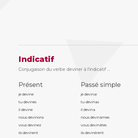
Indicatif
Conjugaison du verbe deviner à l'indicatif ...
Présent
Passé simple
je devin
e
je devin
ai
tu devin
es
tu devin
as
il devin
e
il devin
a
nous devin
ons
nous devin
âmes
vous devin
ez
vous devin
âtes
ils devin
ent
ils devin
èrent