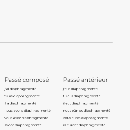
Passé composé
Passé antérieur
j'ai diaphragment
é
j'eus diaphragment
é
tu as diaphragment
é
tu eus diaphragment
é
il a diaphragment
é
il eut diaphragment
é
nous avons diaphragment
é
nous eûmes diaphragment
é
vous avez diaphragment
é
vous eûtes diaphragment
é
ils ont diaphragment
é
ils eurent diaphragment
é