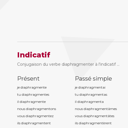
Indicatif
Conjugaison du verbe diaphragmenter à l'indicatif ...
Présent
Passé simple
je diaphragment
e
je diaphragment
ai
tu diaphragment
es
tu diaphragment
as
il diaphragment
e
il diaphragment
a
nous diaphragment
ons
nous diaphragment
âmes
vous diaphragment
ez
vous diaphragment
âtes
ils diaphragment
ent
ils diaphragment
èrent