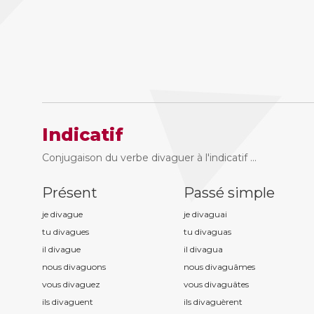
Indicatif
Conjugaison du verbe divaguer à l'indicatif ...
Présent
Passé simple
je divagu
e
je divagu
ai
tu divagu
es
tu divagu
as
il divagu
e
il divagu
a
nous divagu
ons
nous divagu
âmes
vous divagu
ez
vous divagu
âtes
ils divagu
ent
ils divagu
èrent