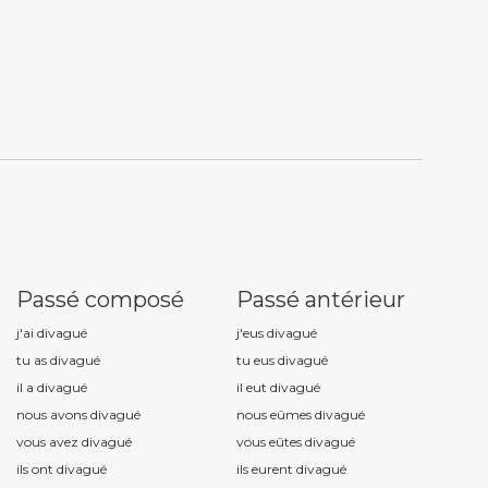
Passé composé
Passé antérieur
j'ai divagu
é
j'eus divagu
é
tu as divagu
é
tu eus divagu
é
il a divagu
é
il eut divagu
é
nous avons divagu
é
nous eûmes divagu
é
vous avez divagu
é
vous eûtes divagu
é
ils ont divagu
é
ils eurent divagu
é