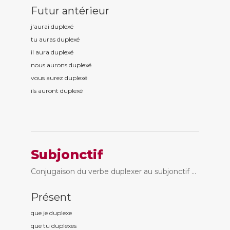
Futur antérieur
j'aurai duplex
é
tu auras duplex
é
il aura duplex
é
nous aurons duplex
é
vous aurez duplex
é
ils auront duplex
é
Subjonctif
Conjugaison du verbe duplexer au subjonctif ...
Présent
que je duplex
e
que tu duplex
es