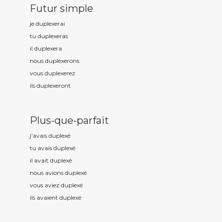
Futur simple
je duplex
erai
tu duplex
eras
il duplex
era
nous duplex
erons
vous duplex
erez
ils duplex
eront
Plus-que-parfait
j'avais duplex
é
tu avais duplex
é
il avait duplex
é
nous avions duplex
é
vous aviez duplex
é
ils avaient duplex
é