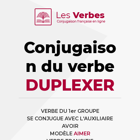
Conjugaiso
n du verbe
DUPLEXER
VERBE DU 1er GROUPE
SE CONJUGUE AVEC L'AUXILIAIRE
AVOIR
MODÈLE
AIMER