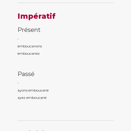
Impératif
Présent
-
emboucan
ons
emboucan
ez
Passé
-
ayons emboucan
é
ayez emboucan
é