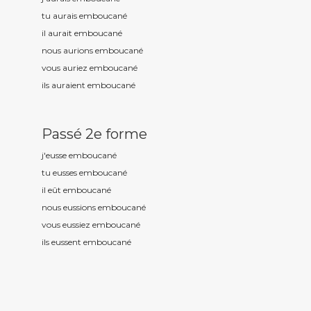
tu aurais emboucan
é
il aurait emboucan
é
nous aurions emboucan
é
vous auriez emboucan
é
ils auraient emboucan
é
Passé 2e forme
j'eusse emboucan
é
tu eusses emboucan
é
il eût emboucan
é
nous eussions emboucan
é
vous eussiez emboucan
é
ils eussent emboucan
é