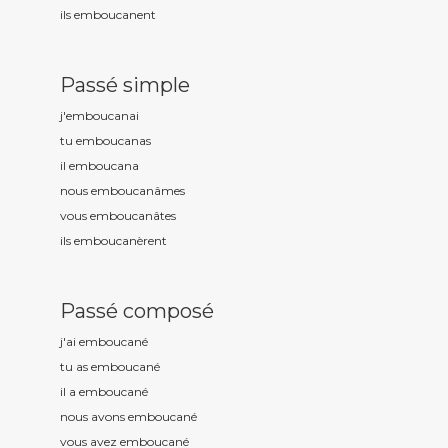
ils emboucan
ent
Passé simple
j'emboucan
ai
tu emboucan
as
il emboucan
a
nous emboucan
âmes
vous emboucan
âtes
ils emboucan
èrent
Passé composé
j'ai emboucan
é
tu as emboucan
é
il a emboucan
é
nous avons emboucan
é
vous avez emboucan
é