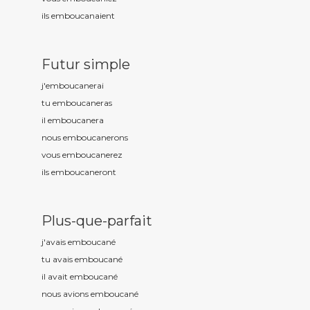
ils emboucan
aient
Futur simple
j'emboucan
erai
tu emboucan
eras
il emboucan
era
nous emboucan
erons
vous emboucan
erez
ils emboucan
eront
Plus-que-parfait
j'avais emboucan
é
tu avais emboucan
é
il avait emboucan
é
nous avions emboucan
é