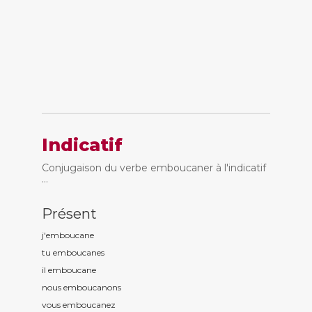
Indicatif
Conjugaison du verbe emboucaner à l'indicatif
...
Présent
j'emboucan
e
tu emboucan
es
il emboucan
e
nous emboucan
ons
vous emboucan
ez