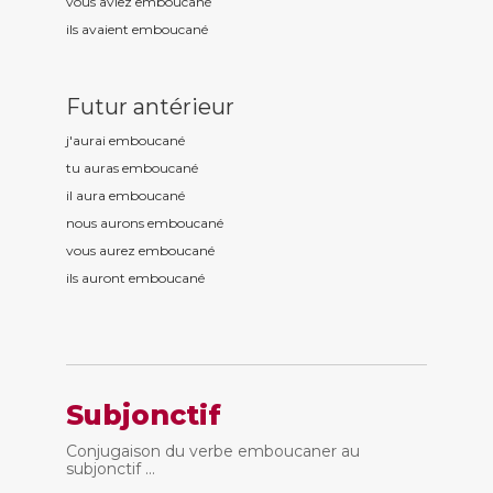
vous aviez emboucan
é
ils avaient emboucan
é
Futur antérieur
j'aurai emboucan
é
tu auras emboucan
é
il aura emboucan
é
nous aurons emboucan
é
vous aurez emboucan
é
ils auront emboucan
é
Subjonctif
Conjugaison du verbe emboucaner au
subjonctif ...