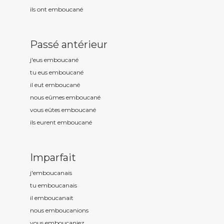
ils ont emboucan
é
Passé antérieur
j'eus emboucan
é
tu eus emboucan
é
il eut emboucan
é
nous eûmes emboucan
é
vous eûtes emboucan
é
ils eurent emboucan
é
Imparfait
j'emboucan
ais
tu emboucan
ais
il emboucan
ait
nous emboucan
ions
vous emboucan
iez