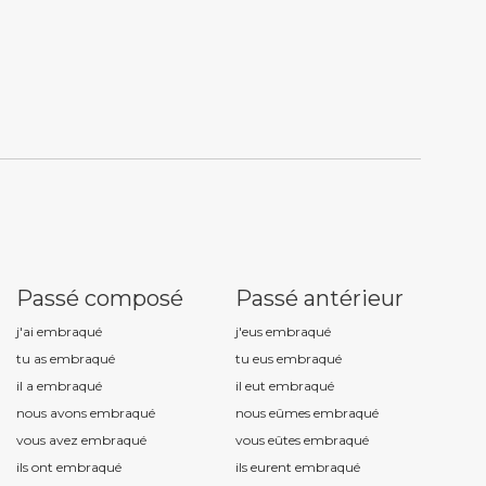
Passé composé
Passé antérieur
j'ai embraqu
é
j'eus embraqu
é
tu as embraqu
é
tu eus embraqu
é
il a embraqu
é
il eut embraqu
é
nous avons embraqu
é
nous eûmes embraqu
é
vous avez embraqu
é
vous eûtes embraqu
é
ils ont embraqu
é
ils eurent embraqu
é