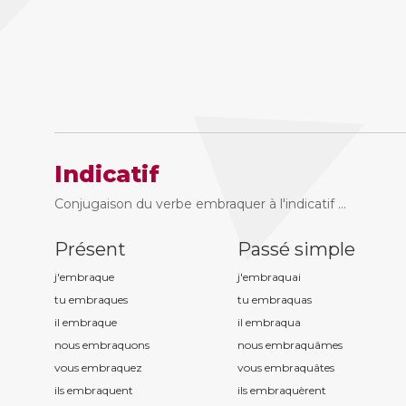
Indicatif
Conjugaison du verbe embraquer à l'indicatif ...
Présent
Passé simple
j'embraqu
e
j'embraqu
ai
tu embraqu
es
tu embraqu
as
il embraqu
e
il embraqu
a
nous embraqu
ons
nous embraqu
âmes
vous embraqu
ez
vous embraqu
âtes
ils embraqu
ent
ils embraqu
èrent