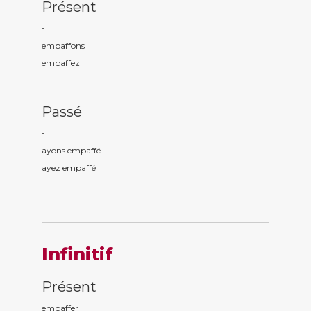
Présent
-
empaff
ons
empaff
ez
Passé
-
ayons empaff
é
ayez empaff
é
Infinitif
Présent
empaffer