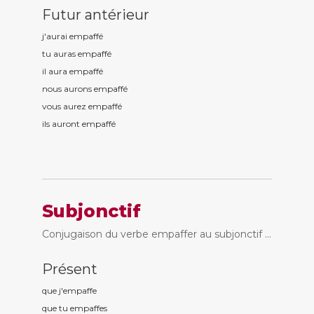
Futur antérieur
j'aurai empaff
é
tu auras empaff
é
il aura empaff
é
nous aurons empaff
é
vous aurez empaff
é
ils auront empaff
é
Subjonctif
Conjugaison du verbe empaffer au subjonctif ...
Présent
que j'empaff
e
que tu empaff
es