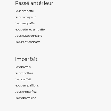
Passé antérieur
j'eus empaff
é
tu eus empaff
é
il eut empaff
é
nous eûmes empaff
é
vous eûtes empaff
é
ils eurent empaff
é
Imparfait
j'empaff
ais
tu empaff
ais
il empaff
ait
nous empaff
ions
vous empaff
iez
ils empaff
aient