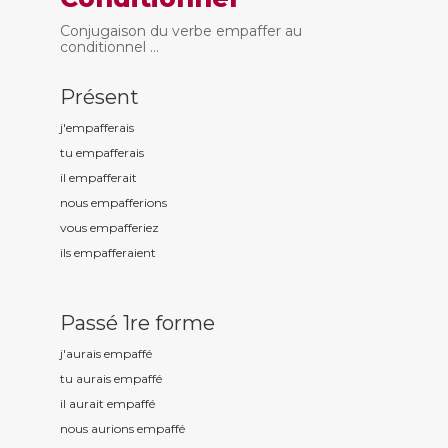
Conjugaison du verbe empaffer au
conditionnel ...
Présent
j'empaff
erais
tu empaff
erais
il empaff
erait
nous empaff
erions
vous empaff
eriez
ils empaff
eraient
Passé 1re forme
j'aurais empaff
é
tu aurais empaff
é
il aurait empaff
é
nous aurions empaff
é