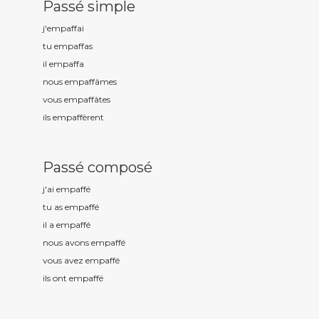
Passé simple
j'empaff
ai
tu empaff
as
il empaff
a
nous empaff
âmes
vous empaff
âtes
ils empaff
èrent
Passé composé
j'ai empaff
é
tu as empaff
é
il a empaff
é
nous avons empaff
é
vous avez empaff
é
ils ont empaff
é