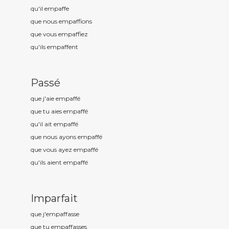
qu'il empaff
e
que nous empaff
ions
que vous empaff
iez
qu'ils empaff
ent
Passé
que j'aie empaff
é
que tu aies empaff
é
qu'il ait empaff
é
que nous ayons empaff
é
que vous ayez empaff
é
qu'ils aient empaff
é
Imparfait
que j'empaff
asse
que tu empaff
asses