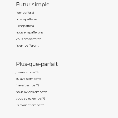
Futur simple
j'empaff
erai
tu empaff
eras
il empaff
era
nous empaff
erons
vous empaff
erez
ils empaff
eront
Plus-que-parfait
j'avais empaff
é
tu avais empaff
é
il avait empaff
é
nous avions empaff
é
vous aviez empaff
é
ils avaient empaff
é