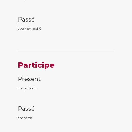
Passé
avoir empaff
é
Participe
Présent
empaff
ant
Passé
empaff
é