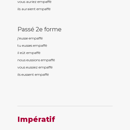
vous auriez empaff
é
ils auraient empaff
é
Passé 2e forme
j'eusse empaff
é
tu eusses empaff
é
il eût empaff
é
nous eussions empaff
é
vous eussiez empaff
é
ils eussent empaff
é
Impératif