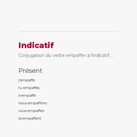
Indicatif
Conjugaison du verbe empaffer à l'indicatif ...
Présent
j'empaff
e
tu empaff
es
il empaff
e
nous empaff
ons
vous empaff
ez
ils empaff
ent