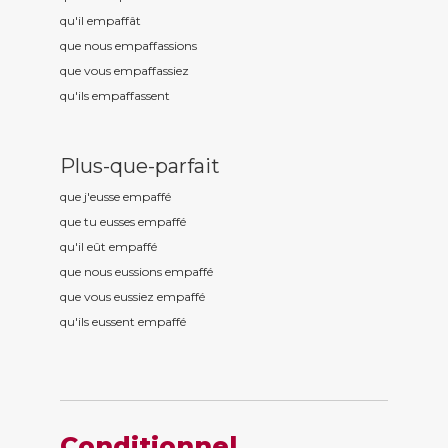
qu'il empaff
ât
que nous empaff
assions
que vous empaff
assiez
qu'ils empaff
assent
Plus-que-parfait
que j'eusse empaff
é
que tu eusses empaff
é
qu'il eût empaff
é
que nous eussions empaff
é
que vous eussiez empaff
é
qu'ils eussent empaff
é
Conditionnel