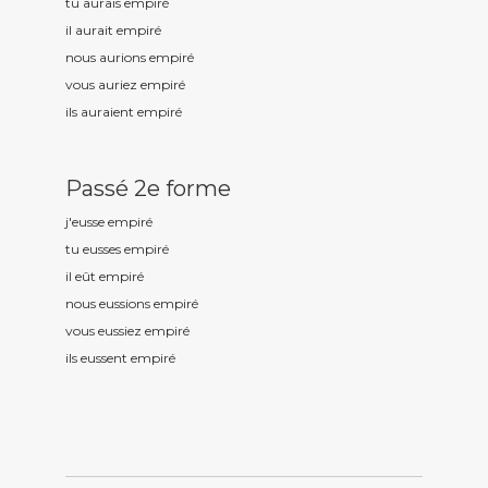
tu aurais empir
é
il aurait empir
é
nous aurions empir
é
vous auriez empir
é
ils auraient empir
é
Passé 2e forme
j'eusse empir
é
tu eusses empir
é
il eût empir
é
nous eussions empir
é
vous eussiez empir
é
ils eussent empir
é