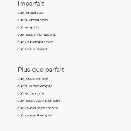
Imparfait
que j'empir
asse
que tu empir
asses
qu'il empir
ât
que nous empir
assions
que vous empir
assiez
qu'ils empir
assent
Plus-que-parfait
que j'eusse empir
é
que tu eusses empir
é
qu'il eût empir
é
que nous eussions empir
é
que vous eussiez empir
é
qu'ils eussent empir
é