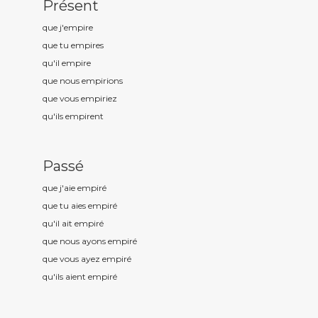
Présent
que j'empir
e
que tu empir
es
qu'il empir
e
que nous empir
ions
que vous empir
iez
qu'ils empir
ent
Passé
que j'aie empir
é
que tu aies empir
é
qu'il ait empir
é
que nous ayons empir
é
que vous ayez empir
é
qu'ils aient empir
é