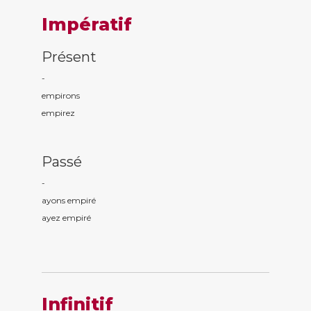
Impératif
Présent
-
empir
ons
empir
ez
Passé
-
ayons empir
é
ayez empir
é
Infinitif