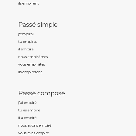
ils empir
ent
Passé simple
j'empir
ai
tu empir
as
il empir
a
nous empir
âmes
vous empir
âtes
ils empir
èrent
Passé composé
j'ai empir
é
tu as empir
é
il a empir
é
nous avons empir
é
vous avez empir
é