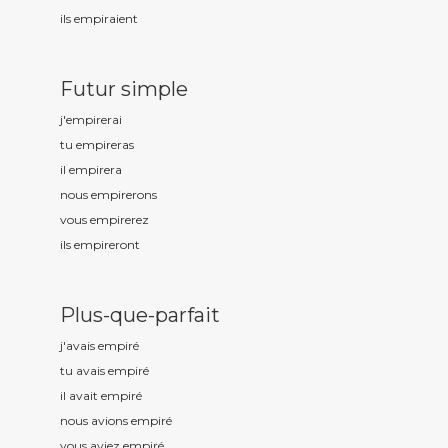
ils empir
aient
Futur simple
j'empir
erai
tu empir
eras
il empir
era
nous empir
erons
vous empir
erez
ils empir
eront
Plus-que-parfait
j'avais empir
é
tu avais empir
é
il avait empir
é
nous avions empir
é
vous aviez empir
é