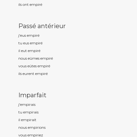
ils ont empir
é
Passé antérieur
j'eus empir
é
tu eus empir
é
il eut empir
é
nous eûmes empir
é
vous eûtes empir
é
ils eurent empir
é
Imparfait
j'empir
ais
tu empir
ais
il empir
ait
nous empir
ions
vous empir
iez