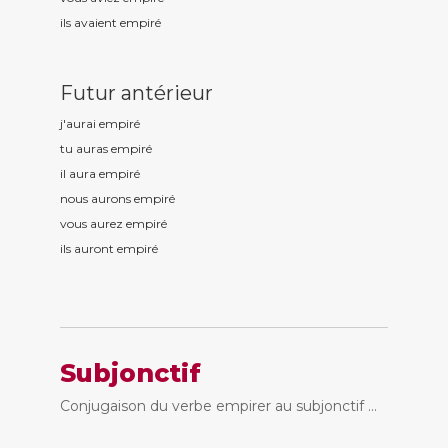
ils avaient empir
é
Futur antérieur
j'aurai empir
é
tu auras empir
é
il aura empir
é
nous aurons empir
é
vous aurez empir
é
ils auront empir
é
Subjonctif
Conjugaison du verbe empirer au subjonctif ...