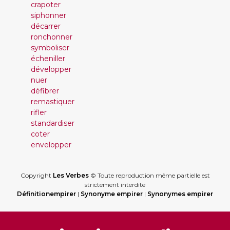
crapoter
siphonner
décarrer
ronchonner
symboliser
écheniller
développer
nuer
défibrer
remastiquer
rifler
standardiser
coter
envelopper
Copyright
Les Verbes
© Toute reproduction même partielle est
strictement interdite
Définitionempirer
|
Synonyme empirer
|
Synonymes empirer