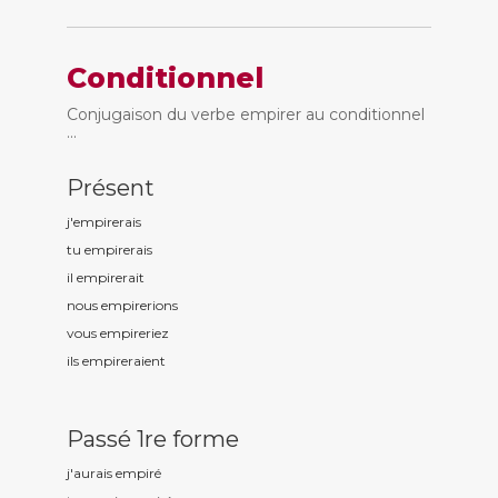
Conditionnel
Conjugaison du verbe empirer au conditionnel
...
Présent
j'empir
erais
tu empir
erais
il empir
erait
nous empir
erions
vous empir
eriez
ils empir
eraient
Passé 1re forme
j'aurais empir
é