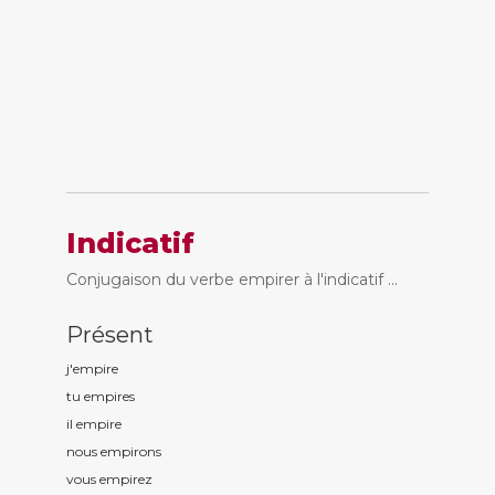
Indicatif
Conjugaison du verbe empirer à l'indicatif ...
Présent
j'empir
e
tu empir
es
il empir
e
nous empir
ons
vous empir
ez