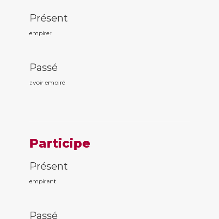
Présent
empirer
Passé
avoir empir
é
Participe
Présent
empir
ant
Passé