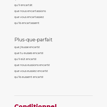
qu'il encart
ât
que nous encart
assions
que vous encart
assiez
qu'ils encart
assent
Plus-que-parfait
que j'eusse encart
é
que tu eusses encart
é
qu'il eût encart
é
que nous eussions encart
é
que vous eussiez encart
é
qu'ils eussent encart
é
Conditionnel