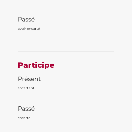
Passé
avoir encart
é
Participe
Présent
encart
ant
Passé
encart
é