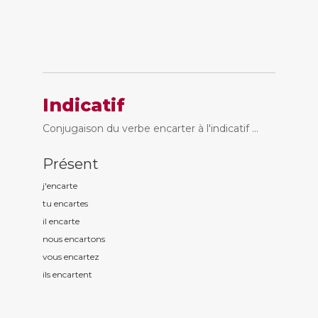
Indicatif
Conjugaison du verbe encarter à l'indicatif ...
Présent
j'encart
e
tu encart
es
il encart
e
nous encart
ons
vous encart
ez
ils encart
ent