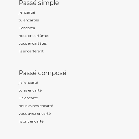
Passé simple
j'encart
ai
tu encart
as
il encart
a
nous encart
âmes
vous encart
âtes
ils encart
èrent
Passé composé
j'ai encart
é
tu as encart
é
il a encart
é
nous avons encart
é
vous avez encart
é
ils ont encart
é