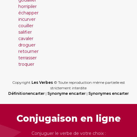
gouailler
horripiler
échapper
incurver
couiller
salifier
cavaler
droguer
retourner
terrasser
troquer
Copyright
Les Verbes
© Toute reproduction même partielle est
strictement interdite
Définitionencarter
|
Synonyme encarter
|
Synonymes encarter
Conjugaison en ligne
Conjuguer le verbe de votre choix :