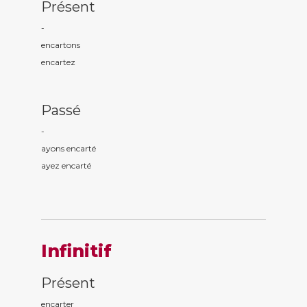
Présent
-
encart
ons
encart
ez
Passé
-
ayons encart
é
ayez encart
é
Infinitif
Présent
encarter