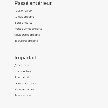
Passé antérieur
j'eus encart
é
tu eus encart
é
il eut encart
é
nous eûmes encart
é
vous eûtes encart
é
ils eurent encart
é
Imparfait
j'encart
ais
tu encart
ais
il encart
ait
nous encart
ions
vous encart
iez
ils encart
aient