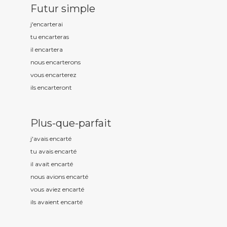
Futur simple
j'encart
erai
tu encart
eras
il encart
era
nous encart
erons
vous encart
erez
ils encart
eront
Plus-que-parfait
j'avais encart
é
tu avais encart
é
il avait encart
é
nous avions encart
é
vous aviez encart
é
ils avaient encart
é