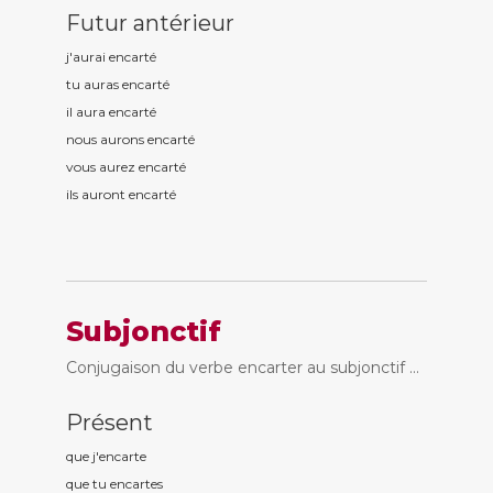
Futur antérieur
j'aurai encart
é
tu auras encart
é
il aura encart
é
nous aurons encart
é
vous aurez encart
é
ils auront encart
é
Subjonctif
Conjugaison du verbe encarter au subjonctif ...
Présent
que j'encart
e
que tu encart
es