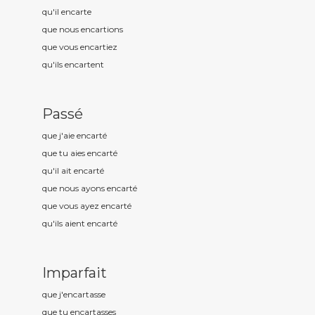
qu'il encart
e
que nous encart
ions
que vous encart
iez
qu'ils encart
ent
Passé
que j'aie encart
é
que tu aies encart
é
qu'il ait encart
é
que nous ayons encart
é
que vous ayez encart
é
qu'ils aient encart
é
Imparfait
que j'encart
asse
que tu encart
asses