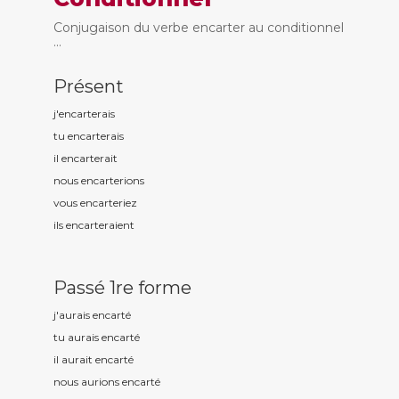
Conjugaison du verbe encarter au conditionnel
...
Présent
j'encart
erais
tu encart
erais
il encart
erait
nous encart
erions
vous encart
eriez
ils encart
eraient
Passé 1re forme
j'aurais encart
é
tu aurais encart
é
il aurait encart
é
nous aurions encart
é