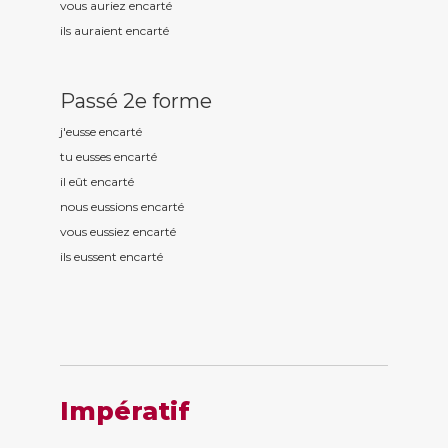
vous auriez encart
é
ils auraient encart
é
Passé 2e forme
j'eusse encart
é
tu eusses encart
é
il eût encart
é
nous eussions encart
é
vous eussiez encart
é
ils eussent encart
é
Impératif