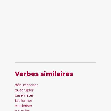
Verbes similaires
dénucléariser
quadrupler
casemater
tatillonner
madériser