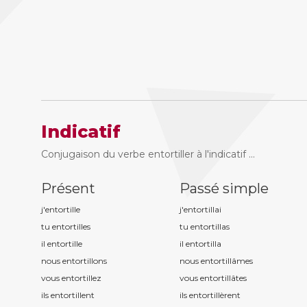
Indicatif
Conjugaison du verbe entortiller à l'indicatif ...
Présent
Passé simple
j'entortill
e
j'entortill
ai
tu entortill
es
tu entortill
as
il entortill
e
il entortill
a
nous entortill
ons
nous entortill
âmes
vous entortill
ez
vous entortill
âtes
ils entortill
ent
ils entortill
èrent