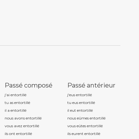
Passé composé
Passé antérieur
j'ai entortill
é
j'eus entortill
é
tu as entortill
é
tu eus entortill
é
il a entortill
é
il eut entortill
é
nous avons entortill
é
nous eûmes entortill
é
vous avez entortill
é
vous eûtes entortill
é
ils ont entortill
é
ils eurent entortill
é