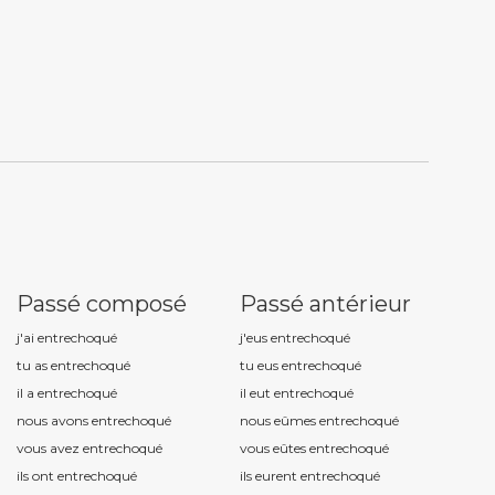
Passé composé
Passé antérieur
j'ai entrechoqu
é
j'eus entrechoqu
é
tu as entrechoqu
é
tu eus entrechoqu
é
il a entrechoqu
é
il eut entrechoqu
é
nous avons entrechoqu
é
nous eûmes entrechoqu
é
vous avez entrechoqu
é
vous eûtes entrechoqu
é
ils ont entrechoqu
é
ils eurent entrechoqu
é