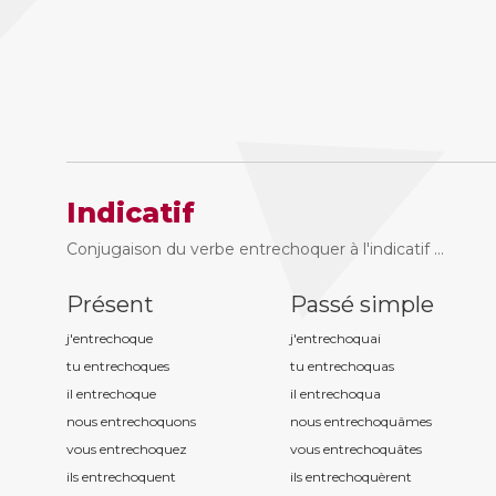
Indicatif
Conjugaison du verbe entrechoquer à l'indicatif ...
Présent
Passé simple
j'entrechoqu
e
j'entrechoqu
ai
tu entrechoqu
es
tu entrechoqu
as
il entrechoqu
e
il entrechoqu
a
nous entrechoqu
ons
nous entrechoqu
âmes
vous entrechoqu
ez
vous entrechoqu
âtes
ils entrechoqu
ent
ils entrechoqu
èrent