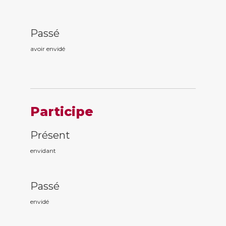
Passé
avoir envid
é
Participe
Présent
envid
ant
Passé
envid
é