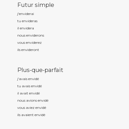
Futur simple
j'envid
erai
tu envid
eras
il envid
era
nous envid
erons
vous envid
erez
ils envid
eront
Plus-que-parfait
j'avais envid
é
tu avais envid
é
il avait envid
é
nous avions envid
é
vous aviez envid
é
ils avaient envid
é