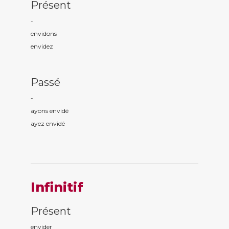
Présent
-
envid
ons
envid
ez
Passé
-
ayons envid
é
ayez envid
é
Infinitif
Présent
envider