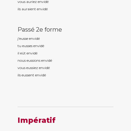
vous auriez envid
é
ils auraient envid
é
Passé 2e forme
j'eusse envid
é
tu eusses envid
é
il eût envid
é
nous eussions envid
é
vous eussiez envid
é
ils eussent envid
é
Impératif