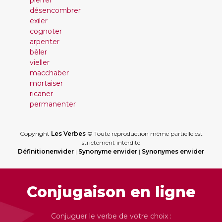
pierrer
désencombrer
exiler
cognoter
arpenter
bêler
vieller
macchaber
mortaiser
ricaner
permanenter
Copyright
Les Verbes
© Toute reproduction même partielle est
strictement interdite
Définitionenvider
|
Synonyme envider
|
Synonymes envider
Conjugaison en ligne
Conjuguer le verbe de votre choix :