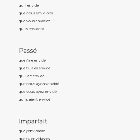
qu'il envid
e
que nous envid
ions
que vous envid
iez
qu'ils envid
ent
Passé
que j'aie envid
é
que tu aies envid
é
qu'il ait envid
é
que nous ayons envid
é
que vous ayez envid
é
qu'ils aient envid
é
Imparfait
que j'envid
asse
que tu envid
asses