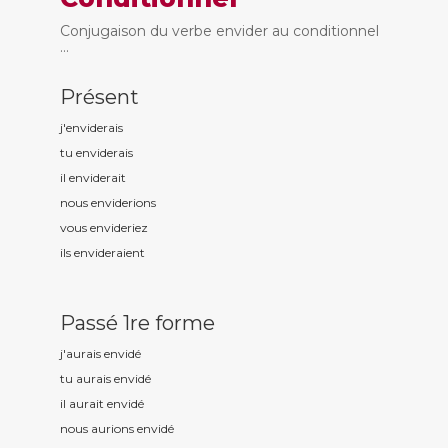
Conjugaison du verbe envider au conditionnel
...
Présent
j'envid
erais
tu envid
erais
il envid
erait
nous envid
erions
vous envid
eriez
ils envid
eraient
Passé 1re forme
j'aurais envid
é
tu aurais envid
é
il aurait envid
é
nous aurions envid
é