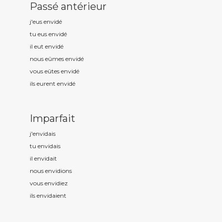
Passé antérieur
j'eus envid
é
tu eus envid
é
il eut envid
é
nous eûmes envid
é
vous eûtes envid
é
ils eurent envid
é
Imparfait
j'envid
ais
tu envid
ais
il envid
ait
nous envid
ions
vous envid
iez
ils envid
aient