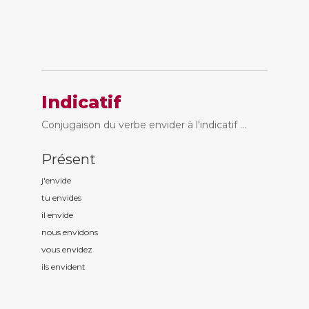
Indicatif
Conjugaison du verbe envider à l'indicatif ...
Présent
j'envid
e
tu envid
es
il envid
e
nous envid
ons
vous envid
ez
ils envid
ent