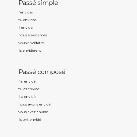
Passé simple
j'envid
ai
tu envid
as
il envid
a
nous envid
âmes
vous envid
âtes
ils envid
èrent
Passé composé
j'ai envid
é
tu as envid
é
il a envid
é
nous avons envid
é
vous avez envid
é
ils ont envid
é