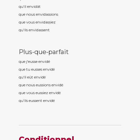
qu'il envid
ât
que nous envid
assions
que vous envid
assiez
qu'ils envid
assent
Plus-que-parfait
que j'eusse envid
é
que tu eusses envid
é
qu'il eût envid
é
que nous eussions envid
é
que vous eussiez envid
é
qu'ils eussent envid
é
Conditionnel