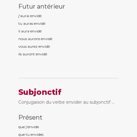
Futur antérieur
j'aurai envid
é
tu auras envid
é
il aura envid
é
nous aurons envid
é
vous aurez envid
é
ils auront envid
é
Subjonctif
Conjugaison du verbe envider au subjonctif ...
Présent
que j'envid
e
que tu envid
es