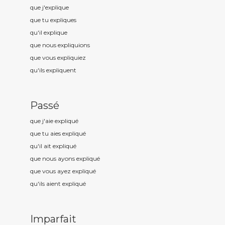
que j'expliqu
e
que tu expliqu
es
qu'il expliqu
e
que nous expliqu
ions
que vous expliqu
iez
qu'ils expliqu
ent
Passé
que j'aie expliqu
é
que tu aies expliqu
é
qu'il ait expliqu
é
que nous ayons expliqu
é
que vous ayez expliqu
é
qu'ils aient expliqu
é
Imparfait