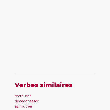
Verbes similaires
recreuser
décadenasser
azimuther