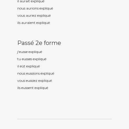
il aurait expliqu
é
nous aurions expliqu
é
vous auriez expliqu
é
ils auraient expliqu
é
Passé 2e forme
j'eusse expliqu
é
tu eusses expliqu
é
il eût expliqu
é
nous eussions expliqu
é
vous eussiez expliqu
é
ils eussent expliqu
é