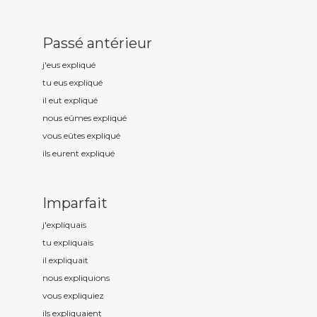
Passé antérieur
j'eus expliqu
é
tu eus expliqu
é
il eut expliqu
é
nous eûmes expliqu
é
vous eûtes expliqu
é
ils eurent expliqu
é
Imparfait
j'expliqu
ais
tu expliqu
ais
il expliqu
ait
nous expliqu
ions
vous expliqu
iez
ils expliqu
aient