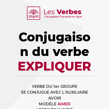
Conjugaiso
n du verbe
EXPLIQUER
VERBE DU 1er GROUPE
SE CONJUGUE AVEC L'AUXILIAIRE
AVOIR
MODÈLE
AIMER