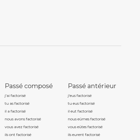
Passé composé
Passé antérieur
j'ai factoris
é
j'eus factoris
é
tu as factoris
é
tu eus factoris
é
il a factoris
é
il eut factoris
é
nous avons factoris
é
nous eûmes factoris
é
vous avez factoris
é
vous eûtes factoris
é
ils ont factoris
é
ils eurent factoris
é