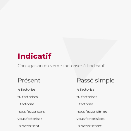
Indicatif
Conjugaison du verbe factoriser à l'indicatif ...
Présent
Passé simple
je factoris
e
je factoris
ai
tu factoris
es
tu factoris
as
il factoris
e
il factoris
a
nous factoris
ons
nous factoris
âmes
vous factoris
ez
vous factoris
âtes
ils factoris
ent
ils factoris
èrent