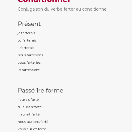
Conjugaison du verbe farter au conditionnel ...
Présent
je fart
erais
tu fart
erais
il fart
erait
nous fart
erions
vous fart
eriez
ils fart
eraient
Passé 1re forme
j'aurais fart
é
tu aurais fart
é
il aurait fart
é
nous aurions fart
é
vous auriez fart
é