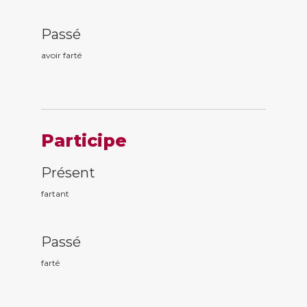
Passé
avoir fart
é
Participe
Présent
fart
ant
Passé
fart
é