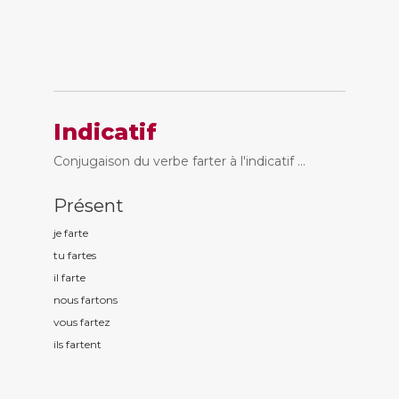
Indicatif
Conjugaison du verbe farter à l'indicatif ...
Présent
je fart
e
tu fart
es
il fart
e
nous fart
ons
vous fart
ez
ils fart
ent