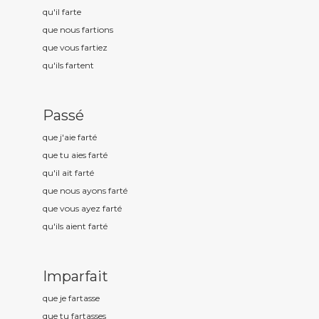
qu'il fart
e
que nous fart
ions
que vous fart
iez
qu'ils fart
ent
Passé
que j'aie fart
é
que tu aies fart
é
qu'il ait fart
é
que nous ayons fart
é
que vous ayez fart
é
qu'ils aient fart
é
Imparfait
que je fart
asse
que tu fart
asses