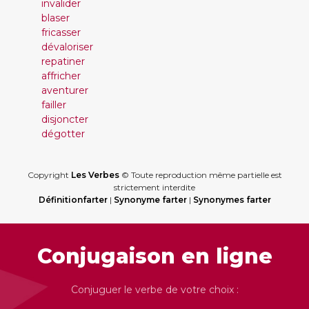
invalider
blaser
fricasser
dévaloriser
repatiner
affricher
aventurer
failler
disjoncter
dégotter
Copyright
Les Verbes
© Toute reproduction même partielle est
strictement interdite
Définitionfarter
|
Synonyme farter
|
Synonymes farter
Conjugaison en ligne
Conjuguer le verbe de votre choix :