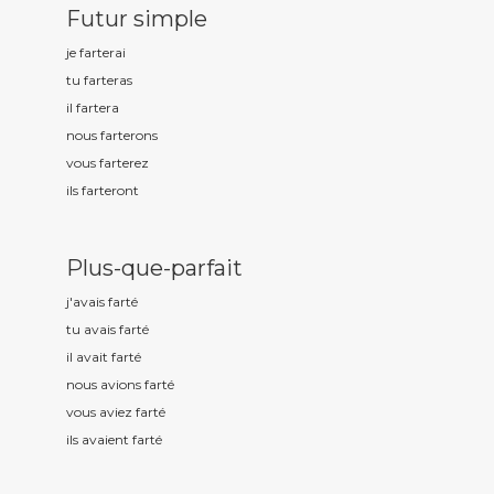
Futur simple
je fart
erai
tu fart
eras
il fart
era
nous fart
erons
vous fart
erez
ils fart
eront
Plus-que-parfait
j'avais fart
é
tu avais fart
é
il avait fart
é
nous avions fart
é
vous aviez fart
é
ils avaient fart
é