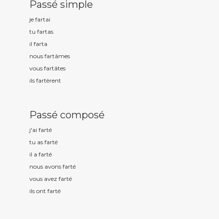
Passé simple
je fart
ai
tu fart
as
il fart
a
nous fart
âmes
vous fart
âtes
ils fart
èrent
Passé composé
j'ai fart
é
tu as fart
é
il a fart
é
nous avons fart
é
vous avez fart
é
ils ont fart
é