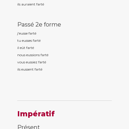
ils auraient fart
é
Passé 2e forme
j'eusse fart
é
tu eusses fart
é
il eût fart
é
nous eussions fart
é
vous eussiez fart
é
ils eussent fart
é
Impératif
Présent