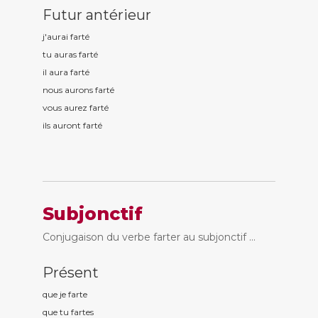
Futur antérieur
j'aurai fart
é
tu auras fart
é
il aura fart
é
nous aurons fart
é
vous aurez fart
é
ils auront fart
é
Subjonctif
Conjugaison du verbe farter au subjonctif ...
Présent
que je fart
e
que tu fart
es