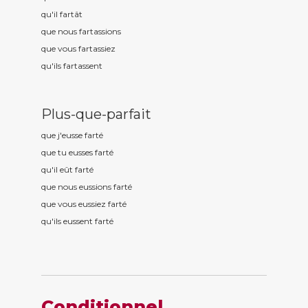
qu'il fart
ât
que nous fart
assions
que vous fart
assiez
qu'ils fart
assent
Plus-que-parfait
que j'eusse fart
é
que tu eusses fart
é
qu'il eût fart
é
que nous eussions fart
é
que vous eussiez fart
é
qu'ils eussent fart
é
Conditionnel