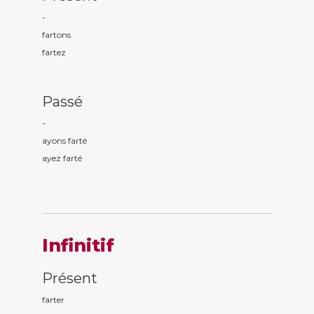
-
fart
ons
fart
ez
Passé
-
ayons fart
é
ayez fart
é
Infinitif
Présent
farter