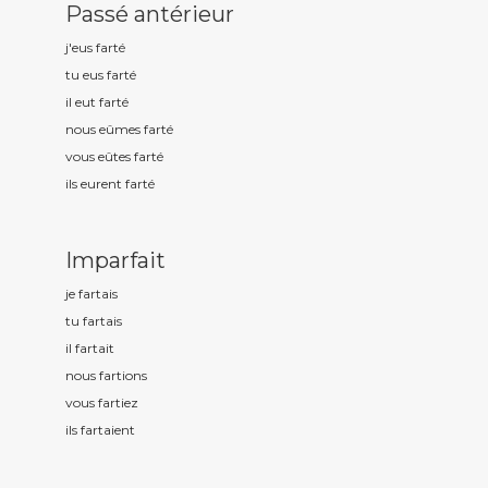
Passé antérieur
j'eus fart
é
tu eus fart
é
il eut fart
é
nous eûmes fart
é
vous eûtes fart
é
ils eurent fart
é
Imparfait
je fart
ais
tu fart
ais
il fart
ait
nous fart
ions
vous fart
iez
ils fart
aient