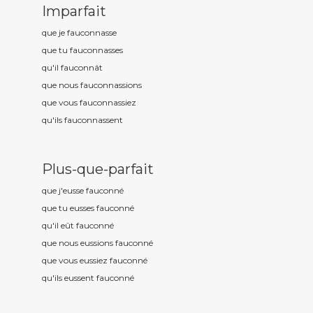
Imparfait
que je fauconn
asse
que tu fauconn
asses
qu'il fauconn
ât
que nous fauconn
assions
que vous fauconn
assiez
qu'ils fauconn
assent
Plus-que-parfait
que j'eusse fauconn
é
que tu eusses fauconn
é
qu'il eût fauconn
é
que nous eussions fauconn
é
que vous eussiez fauconn
é
qu'ils eussent fauconn
é