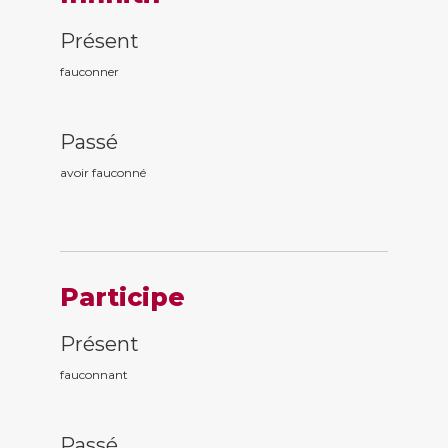
Présent
fauconner
Passé
avoir fauconn
é
Participe
Présent
fauconn
ant
Passé