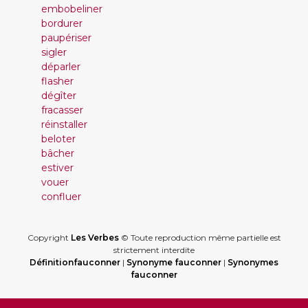
embobeliner
bordurer
paupériser
sigler
déparler
flasher
dégîter
fracasser
réinstaller
beloter
bâcher
estiver
vouer
confluer
Copyright
Les Verbes
© Toute reproduction même partielle est
strictement interdite
Définitionfauconner
|
Synonyme fauconner
|
Synonymes
fauconner