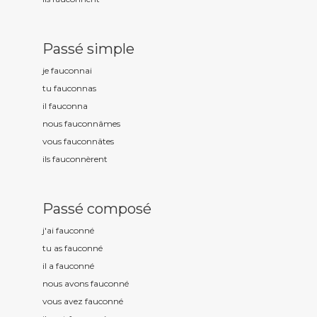
Passé simple
je fauconn
ai
tu fauconn
as
il fauconn
a
nous fauconn
âmes
vous fauconn
âtes
ils fauconn
èrent
Passé composé
j'ai fauconn
é
tu as fauconn
é
il a fauconn
é
nous avons fauconn
é
vous avez fauconn
é