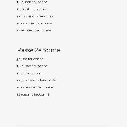
tu aurais fauconn
é
il aurait fauconn
é
nous aurions fauconn
é
vous auriez fauconn
é
ils auraient fauconn
é
Passé 2e forme
j'eusse fauconn
é
tu eusses fauconn
é
il eût fauconn
é
nous eussions fauconn
é
vous eussiez fauconn
é
ils eussent fauconn
é