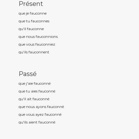
Présent
que je fauconn
e
que tu fauconn
es
qu'il fauconn
e
que nous fauconn
ions
que vous fauconn
iez
qu'ils fauconn
ent
Passé
que j'aie fauconn
é
que tu aies fauconn
é
qu'il ait fauconn
é
que nous ayons fauconn
é
que vous ayez fauconn
é
qu'ils aient fauconn
é