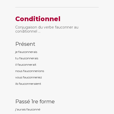
Conditionnel
Conjugaison du verbe fauconner au
conditionnel ...
Présent
je fauconn
erais
tu fauconn
erais
il fauconn
erait
nous fauconn
erions
vous fauconn
eriez
ils fauconn
eraient
Passé 1re forme
j'aurais fauconn
é