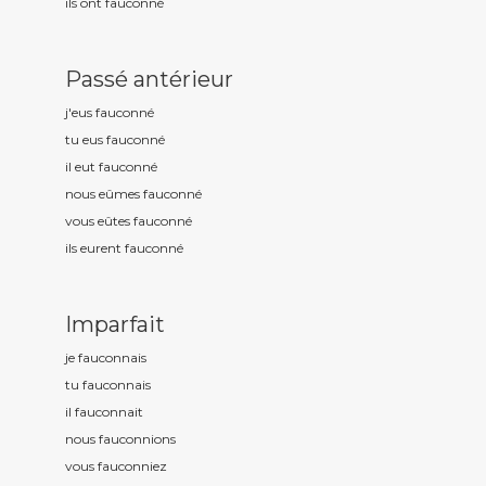
ils ont fauconn
é
Passé antérieur
j'eus fauconn
é
tu eus fauconn
é
il eut fauconn
é
nous eûmes fauconn
é
vous eûtes fauconn
é
ils eurent fauconn
é
Imparfait
je fauconn
ais
tu fauconn
ais
il fauconn
ait
nous fauconn
ions
vous fauconn
iez