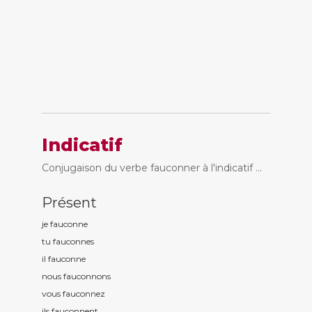
Indicatif
Conjugaison du verbe fauconner à l'indicatif ...
Présent
je fauconn
e
tu fauconn
es
il fauconn
e
nous fauconn
ons
vous fauconn
ez
ils fauconn
ent