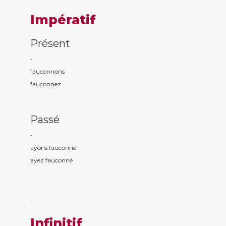
Impératif
Présent
-
fauconn
ons
fauconn
ez
Passé
-
ayons fauconn
é
ayez fauconn
é
Infinitif