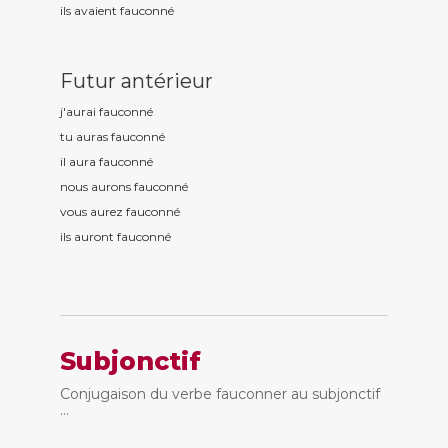
ils avaient fauconn
é
Futur antérieur
j'aurai fauconn
é
tu auras fauconn
é
il aura fauconn
é
nous aurons fauconn
é
vous aurez fauconn
é
ils auront fauconn
é
Subjonctif
Conjugaison du verbe fauconner au subjonctif
...