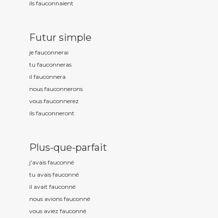
ils fauconn
aient
Futur simple
je fauconn
erai
tu fauconn
eras
il fauconn
era
nous fauconn
erons
vous fauconn
erez
ils fauconn
eront
Plus-que-parfait
j'avais fauconn
é
tu avais fauconn
é
il avait fauconn
é
nous avions fauconn
é
vous aviez fauconn
é