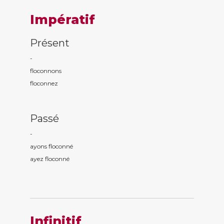
Impératif
Présent
-
floconn
ons
floconn
ez
Passé
-
ayons floconn
é
ayez floconn
é
Infinitif