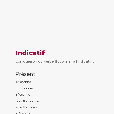
Indicatif
Conjugaison du verbe floconner à l'indicatif ...
Présent
je floconn
e
tu floconn
es
il floconn
e
nous floconn
ons
vous floconn
ez
ils floconn
ent