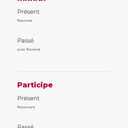
Présent
floconner
Passé
avoir floconn
é
Participe
Présent
floconn
ant
Passé