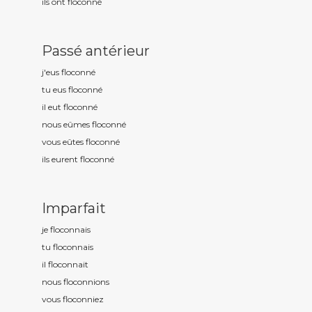
ils ont floconn
é
Passé antérieur
j'eus floconn
é
tu eus floconn
é
il eut floconn
é
nous eûmes floconn
é
vous eûtes floconn
é
ils eurent floconn
é
Imparfait
je floconn
ais
tu floconn
ais
il floconn
ait
nous floconn
ions
vous floconn
iez