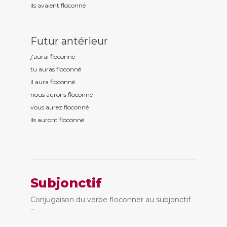
ils avaient floconn
é
Futur antérieur
j'aurai floconn
é
tu auras floconn
é
il aura floconn
é
nous aurons floconn
é
vous aurez floconn
é
ils auront floconn
é
Subjonctif
Conjugaison du verbe floconner au subjonctif
...