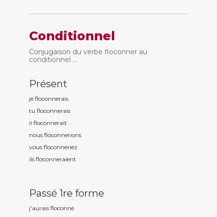
Conditionnel
Conjugaison du verbe floconner au
conditionnel ...
Présent
je floconn
erais
tu floconn
erais
il floconn
erait
nous floconn
erions
vous floconn
eriez
ils floconn
eraient
Passé 1re forme
j'aurais floconn
é