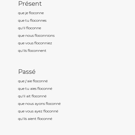
Présent
que je floconn
e
que tu floconn
es
qu'il floconn
e
que nous floconn
ions
que vous floconn
iez
qu'ils floconn
ent
Passé
que j'aie floconn
é
que tu aies floconn
é
qu'il ait floconn
é
que nous ayons floconn
é
que vous ayez floconn
é
qu'ils aient floconn
é