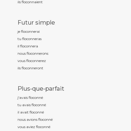
ils floconn
aient
Futur simple
je floconn
erai
tu floconn
eras
il floconn
era
nous floconn
erons
vous floconn
erez
ils floconn
eront
Plus-que-parfait
j'avais floconn
é
tu avais floconn
é
il avait floconn
é
nous avions floconn
é
vous aviez floconn
é