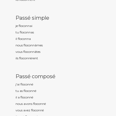
Passé simple
je floconn
ai
tu floconn
as
il floconn
a
nous floconn
âmes
vous floconn
âtes
ils floconn
èrent
Passé composé
j'ai floconn
é
tu as floconn
é
il a floconn
é
nous avons floconn
é
vous avez floconn
é