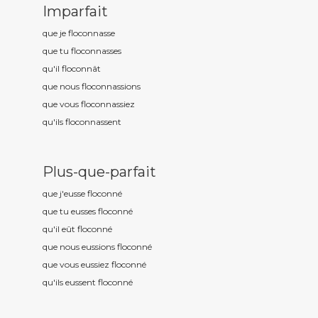
Imparfait
que je floconn
asse
que tu floconn
asses
qu'il floconn
ât
que nous floconn
assions
que vous floconn
assiez
qu'ils floconn
assent
Plus-que-parfait
que j'eusse floconn
é
que tu eusses floconn
é
qu'il eût floconn
é
que nous eussions floconn
é
que vous eussiez floconn
é
qu'ils eussent floconn
é