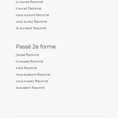
tu aurais floconn
é
il aurait floconn
é
nous aurions floconn
é
vous auriez floconn
é
ils auraient floconn
é
Passé 2e forme
j'eusse floconn
é
tu eusses floconn
é
il eût floconn
é
nous eussions floconn
é
vous eussiez floconn
é
ils eussent floconn
é