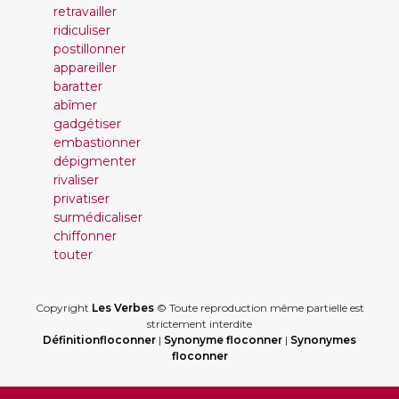
retravailler
ridiculiser
postillonner
appareiller
baratter
abîmer
gadgétiser
embastionner
dépigmenter
rivaliser
privatiser
surmédicaliser
chiffonner
touter
Copyright
Les Verbes
© Toute reproduction même partielle est
strictement interdite
Définitionfloconner
|
Synonyme floconner
|
Synonymes
floconner