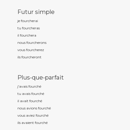
Futur simple
je fourch
erai
tu fourch
eras
il fourch
era
nous fourch
erons
vous fourch
erez
ils fourch
eront
Plus-que-parfait
j'avais fourch
é
tu avais fourch
é
il avait fourch
é
nous avions fourch
é
vous aviez fourch
é
ils avaient fourch
é