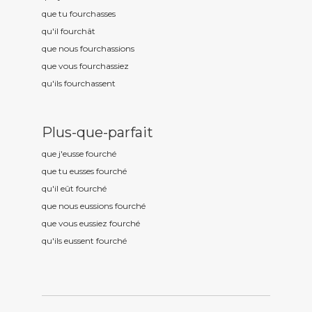
que tu fourch
asses
qu'il fourch
ât
que nous fourch
assions
que vous fourch
assiez
qu'ils fourch
assent
Plus-que-parfait
que j'eusse fourch
é
que tu eusses fourch
é
qu'il eût fourch
é
que nous eussions fourch
é
que vous eussiez fourch
é
qu'ils eussent fourch
é