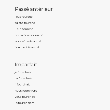
Passé antérieur
j'eus fourch
é
tu eus fourch
é
il eut fourch
é
nous eûmes fourch
é
vous eûtes fourch
é
ils eurent fourch
é
Imparfait
je fourch
ais
tu fourch
ais
il fourch
ait
nous fourch
ions
vous fourch
iez
ils fourch
aient