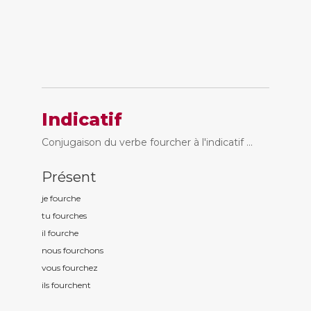
Indicatif
Conjugaison du verbe fourcher à l'indicatif ...
Présent
je fourch
e
tu fourch
es
il fourch
e
nous fourch
ons
vous fourch
ez
ils fourch
ent