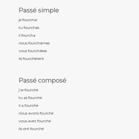
Passé simple
je fourch
ai
tu fourch
as
il fourch
a
nous fourch
âmes
vous fourch
âtes
ils fourch
èrent
Passé composé
j'ai fourch
é
tu as fourch
é
il a fourch
é
nous avons fourch
é
vous avez fourch
é
ils ont fourch
é