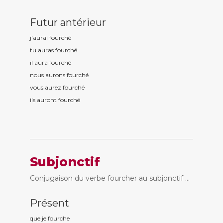
Futur antérieur
j'aurai fourch
é
tu auras fourch
é
il aura fourch
é
nous aurons fourch
é
vous aurez fourch
é
ils auront fourch
é
Subjonctif
Conjugaison du verbe fourcher au subjonctif ...
Présent
que je fourch
e