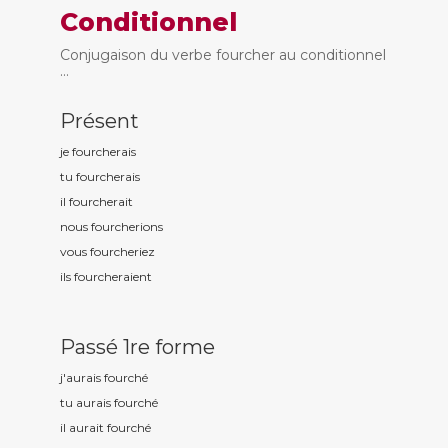
Conditionnel
Conjugaison du verbe fourcher au conditionnel
...
Présent
je fourch
erais
tu fourch
erais
il fourch
erait
nous fourch
erions
vous fourch
eriez
ils fourch
eraient
Passé 1re forme
j'aurais fourch
é
tu aurais fourch
é
il aurait fourch
é