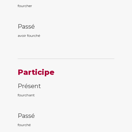
fourcher
Passé
avoir fourch
é
Participe
Présent
fourch
ant
Passé
fourch
é