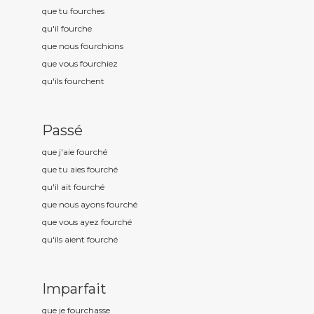
que tu fourch
es
qu'il fourch
e
que nous fourch
ions
que vous fourch
iez
qu'ils fourch
ent
Passé
que j'aie fourch
é
que tu aies fourch
é
qu'il ait fourch
é
que nous ayons fourch
é
que vous ayez fourch
é
qu'ils aient fourch
é
Imparfait
que je fourch
asse