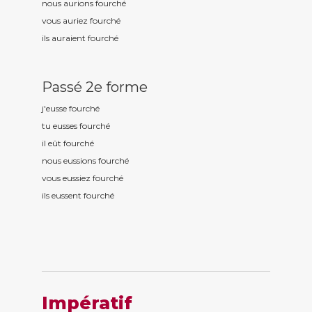
nous aurions fourch
é
vous auriez fourch
é
ils auraient fourch
é
Passé 2e forme
j'eusse fourch
é
tu eusses fourch
é
il eût fourch
é
nous eussions fourch
é
vous eussiez fourch
é
ils eussent fourch
é
Impératif