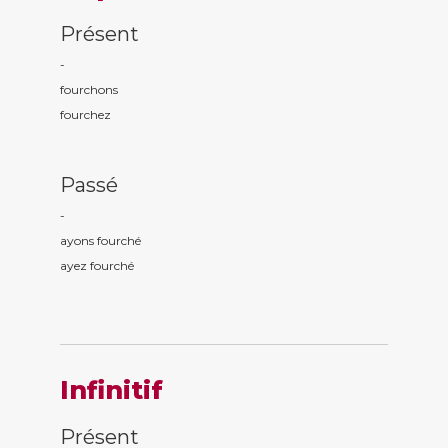
Présent
-
fourch
ons
fourch
ez
Passé
-
ayons fourch
é
ayez fourch
é
Infinitif
Présent