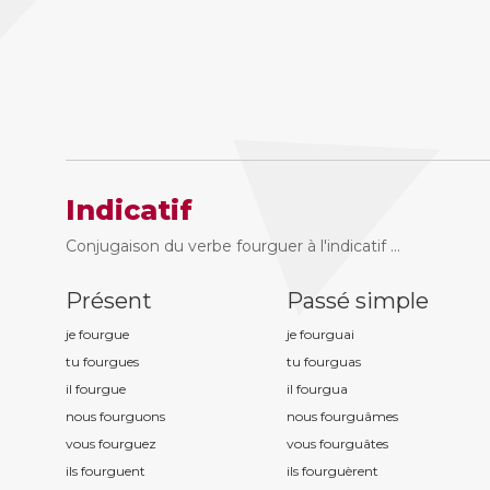
Indicatif
Conjugaison du verbe fourguer à l'indicatif ...
Présent
Passé simple
je fourgu
e
je fourgu
ai
tu fourgu
es
tu fourgu
as
il fourgu
e
il fourgu
a
nous fourgu
ons
nous fourgu
âmes
vous fourgu
ez
vous fourgu
âtes
ils fourgu
ent
ils fourgu
èrent