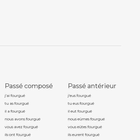
Passé composé
Passé antérieur
j'ai fourgu
é
j'eus fourgu
é
tu as fourgu
é
tu eus fourgu
é
il a fourgu
é
il eut fourgu
é
nous avons fourgu
é
nous eûmes fourgu
é
vous avez fourgu
é
vous eûtes fourgu
é
ils ont fourgu
é
ils eurent fourgu
é