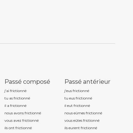
Passé composé
Passé antérieur
j'ai frictionn
é
j'eus frictionn
é
tu as frictionn
é
tu eus frictionn
é
il a frictionn
é
il eut frictionn
é
nous avons frictionn
é
nous eûmes frictionn
é
vous avez frictionn
é
vous eûtes frictionn
é
ils ont frictionn
é
ils eurent frictionn
é