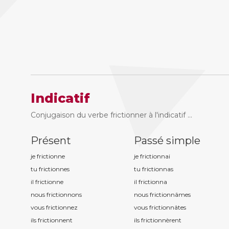
Indicatif
Conjugaison du verbe frictionner à l'indicatif ...
Présent
Passé simple
je frictionn
e
je frictionn
ai
tu frictionn
es
tu frictionn
as
il frictionn
e
il frictionn
a
nous frictionn
ons
nous frictionn
âmes
vous frictionn
ez
vous frictionn
âtes
ils frictionn
ent
ils frictionn
èrent