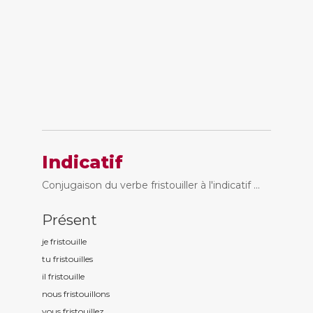
Indicatif
Conjugaison du verbe fristouiller à l'indicatif ...
Présent
je fristouill
e
tu fristouill
es
il fristouill
e
nous fristouill
ons
vous fristouill
ez