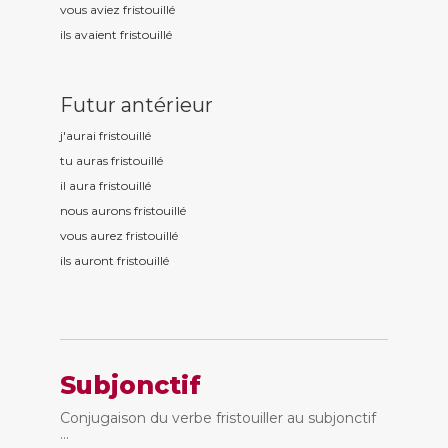
vous aviez fristouill
é
ils avaient fristouill
é
Futur antérieur
j'aurai fristouill
é
tu auras fristouill
é
il aura fristouill
é
nous aurons fristouill
é
vous aurez fristouill
é
ils auront fristouill
é
Subjonctif
Conjugaison du verbe fristouiller au subjonctif
...