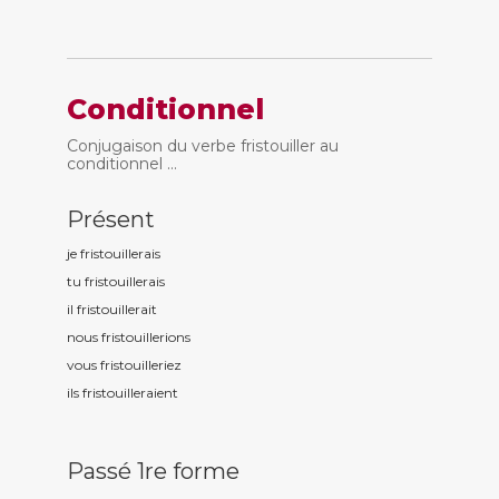
Conditionnel
Conjugaison du verbe fristouiller au
conditionnel ...
Présent
je fristouill
erais
tu fristouill
erais
il fristouill
erait
nous fristouill
erions
vous fristouill
eriez
ils fristouill
eraient
Passé 1re forme