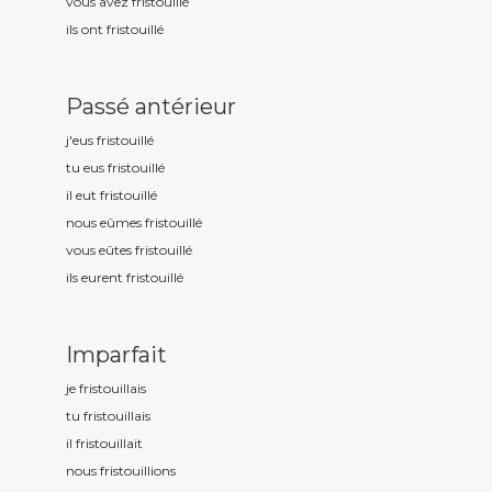
vous avez fristouill
é
ils ont fristouill
é
Passé antérieur
j'eus fristouill
é
tu eus fristouill
é
il eut fristouill
é
nous eûmes fristouill
é
vous eûtes fristouill
é
ils eurent fristouill
é
Imparfait
je fristouill
ais
tu fristouill
ais
il fristouill
ait
nous fristouill
ions