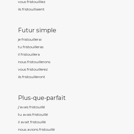
vous fristouill
iez
ils fristouill
aient
Futur simple
je fristouill
erai
tu fristouill
eras
il fristouill
era
nous fristouill
erons
vous fristouill
erez
ils fristouill
eront
Plus-que-parfait
j'avais fristouill
é
tu avais fristouill
é
il avait fristouill
é
nous avions fristouill
é