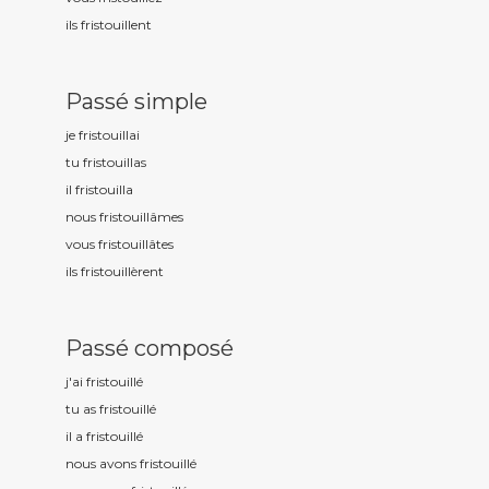
ils fristouill
ent
Passé simple
je fristouill
ai
tu fristouill
as
il fristouill
a
nous fristouill
âmes
vous fristouill
âtes
ils fristouill
èrent
Passé composé
j'ai fristouill
é
tu as fristouill
é
il a fristouill
é
nous avons fristouill
é