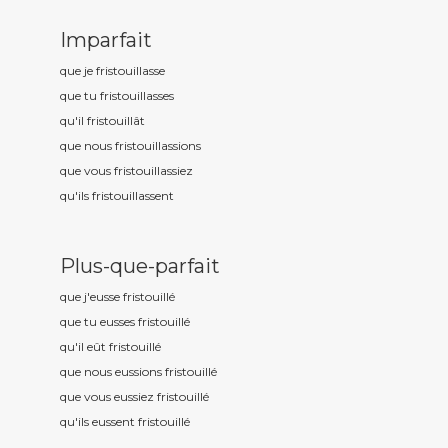
Imparfait
que je fristouill
asse
que tu fristouill
asses
qu'il fristouill
ât
que nous fristouill
assions
que vous fristouill
assiez
qu'ils fristouill
assent
Plus-que-parfait
que j'eusse fristouill
é
que tu eusses fristouill
é
qu'il eût fristouill
é
que nous eussions fristouill
é
que vous eussiez fristouill
é
qu'ils eussent fristouill
é