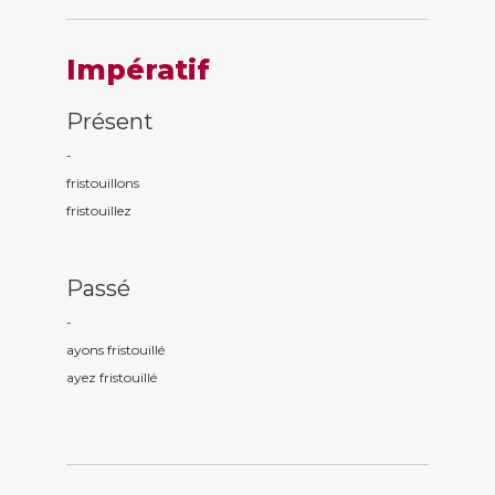
Impératif
Présent
-
fristouill
ons
fristouill
ez
Passé
-
ayons fristouill
é
ayez fristouill
é