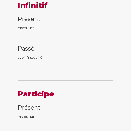
Infinitif
Présent
fristouiller
Passé
avoir fristouill
é
Participe
Présent
fristouill
ant