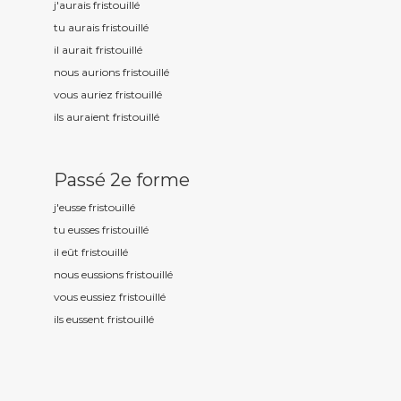
j'aurais fristouill
é
tu aurais fristouill
é
il aurait fristouill
é
nous aurions fristouill
é
vous auriez fristouill
é
ils auraient fristouill
é
Passé 2e forme
j'eusse fristouill
é
tu eusses fristouill
é
il eût fristouill
é
nous eussions fristouill
é
vous eussiez fristouill
é
ils eussent fristouill
é