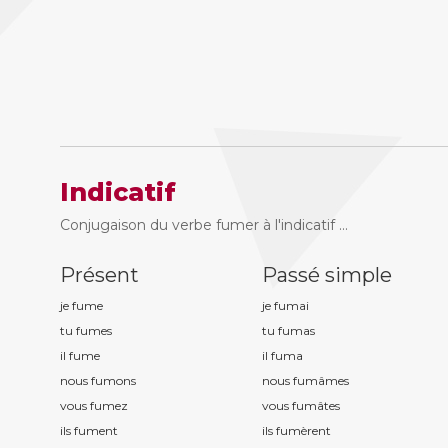
Indicatif
Conjugaison du verbe fumer à l'indicatif ...
Présent
Passé simple
je fum
e
je fum
ai
tu fum
es
tu fum
as
il fum
e
il fum
a
nous fum
ons
nous fum
âmes
vous fum
ez
vous fum
âtes
ils fum
ent
ils fum
èrent