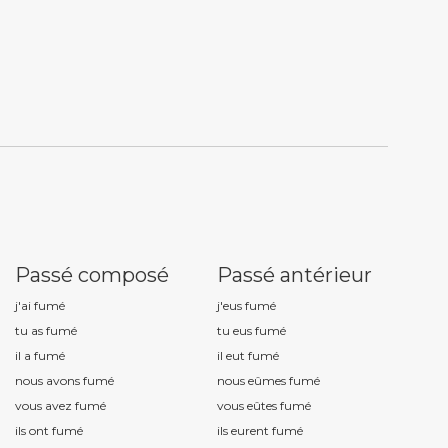
Passé composé
Passé antérieur
j'ai fum
é
j'eus fum
é
tu as fum
é
tu eus fum
é
il a fum
é
il eut fum
é
nous avons fum
é
nous eûmes fum
é
vous avez fum
é
vous eûtes fum
é
ils ont fum
é
ils eurent fum
é