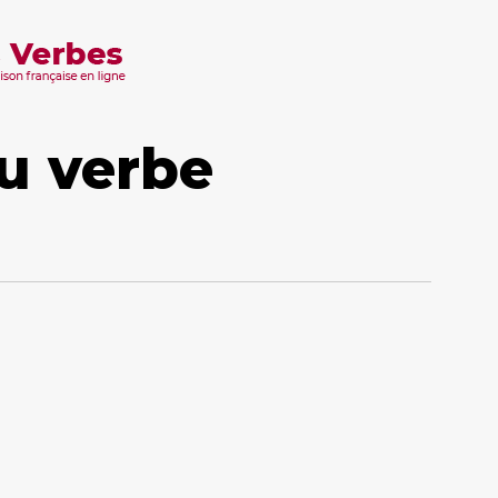
u verbe