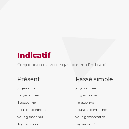
Indicatif
Conjugaison du verbe gasconner à l'indicatif ...
Présent
Passé simple
je gasconn
e
je gasconn
ai
tu gasconn
es
tu gasconn
as
il gasconn
e
il gasconn
a
nous gasconn
ons
nous gasconn
âmes
vous gasconn
ez
vous gasconn
âtes
ils gasconn
ent
ils gasconn
èrent