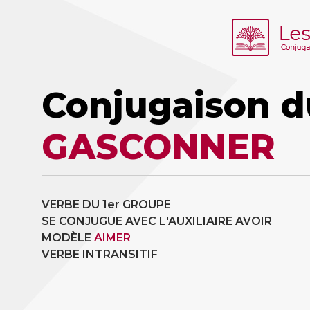
Conjugaison d
GASCONNER
VERBE DU 1er GROUPE
SE CONJUGUE AVEC L'AUXILIAIRE AVOIR
MODÈLE
AIMER
VERBE INTRANSITIF