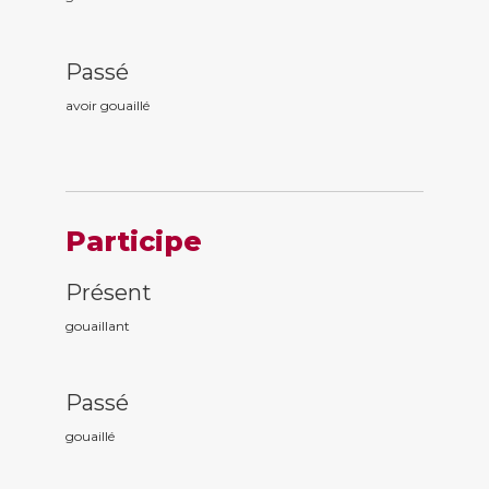
Passé
avoir gouaill
é
Participe
Présent
gouaill
ant
Passé
gouaill
é