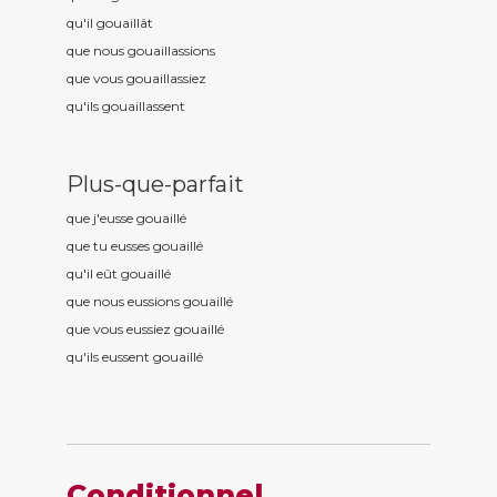
qu'il gouaill
ât
que nous gouaill
assions
que vous gouaill
assiez
qu'ils gouaill
assent
Plus-que-parfait
que j'eusse gouaill
é
que tu eusses gouaill
é
qu'il eût gouaill
é
que nous eussions gouaill
é
que vous eussiez gouaill
é
qu'ils eussent gouaill
é
Conditionnel