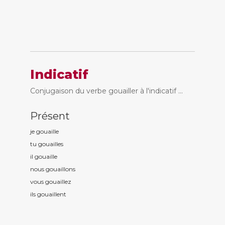
Indicatif
Conjugaison du verbe gouailler à l'indicatif ...
Présent
je gouaill
e
tu gouaill
es
il gouaill
e
nous gouaill
ons
vous gouaill
ez
ils gouaill
ent