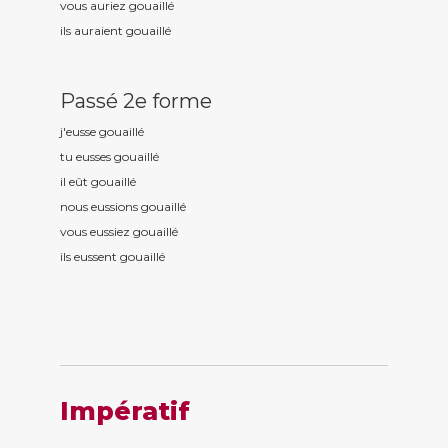
vous auriez gouaill
é
ils auraient gouaill
é
Passé 2e forme
j'eusse gouaill
é
tu eusses gouaill
é
il eût gouaill
é
nous eussions gouaill
é
vous eussiez gouaill
é
ils eussent gouaill
é
Impératif