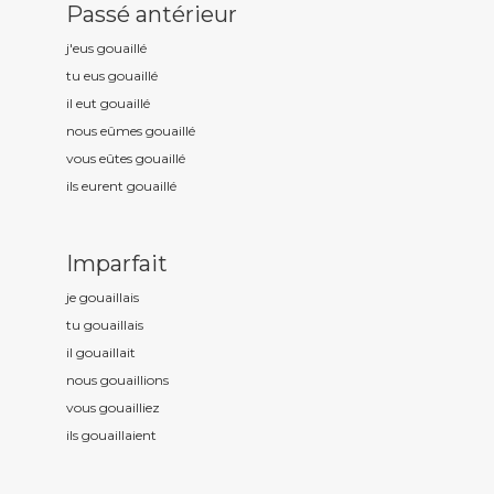
Passé antérieur
j'eus gouaill
é
tu eus gouaill
é
il eut gouaill
é
nous eûmes gouaill
é
vous eûtes gouaill
é
ils eurent gouaill
é
Imparfait
je gouaill
ais
tu gouaill
ais
il gouaill
ait
nous gouaill
ions
vous gouaill
iez
ils gouaill
aient