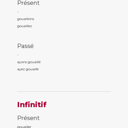
Présent
-
gouaill
ons
gouaill
ez
Passé
-
ayons gouaill
é
ayez gouaill
é
Infinitif
Présent
gouailler