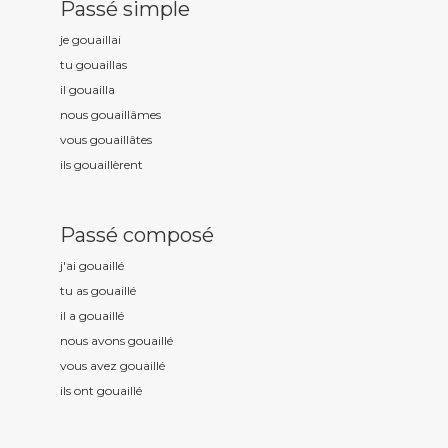
Passé simple
je gouaill
ai
tu gouaill
as
il gouaill
a
nous gouaill
âmes
vous gouaill
âtes
ils gouaill
èrent
Passé composé
j'ai gouaill
é
tu as gouaill
é
il a gouaill
é
nous avons gouaill
é
vous avez gouaill
é
ils ont gouaill
é