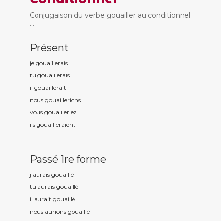
Conjugaison du verbe gouailler au conditionnel
...
Présent
je gouaill
erais
tu gouaill
erais
il gouaill
erait
nous gouaill
erions
vous gouaill
eriez
ils gouaill
eraient
Passé 1re forme
j'aurais gouaill
é
tu aurais gouaill
é
il aurait gouaill
é
nous aurions gouaill
é