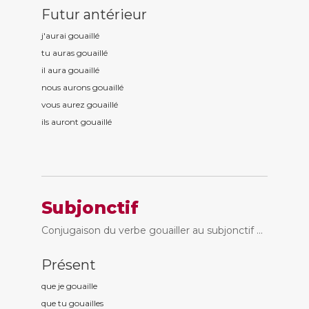
Futur antérieur
j'aurai gouaill
é
tu auras gouaill
é
il aura gouaill
é
nous aurons gouaill
é
vous aurez gouaill
é
ils auront gouaill
é
Subjonctif
Conjugaison du verbe gouailler au subjonctif ...
Présent
que je gouaill
e
que tu gouaill
es