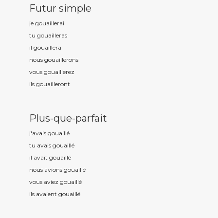
Futur simple
je gouaill
erai
tu gouaill
eras
il gouaill
era
nous gouaill
erons
vous gouaill
erez
ils gouaill
eront
Plus-que-parfait
j'avais gouaill
é
tu avais gouaill
é
il avait gouaill
é
nous avions gouaill
é
vous aviez gouaill
é
ils avaient gouaill
é