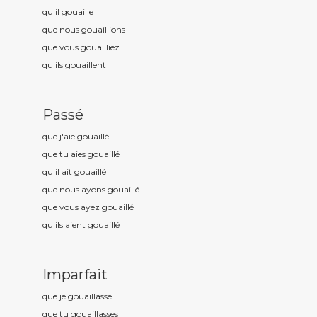
qu'il gouaill
e
que nous gouaill
ions
que vous gouaill
iez
qu'ils gouaill
ent
Passé
que j'aie gouaill
é
que tu aies gouaill
é
qu'il ait gouaill
é
que nous ayons gouaill
é
que vous ayez gouaill
é
qu'ils aient gouaill
é
Imparfait
que je gouaill
asse
que tu gouaill
asses