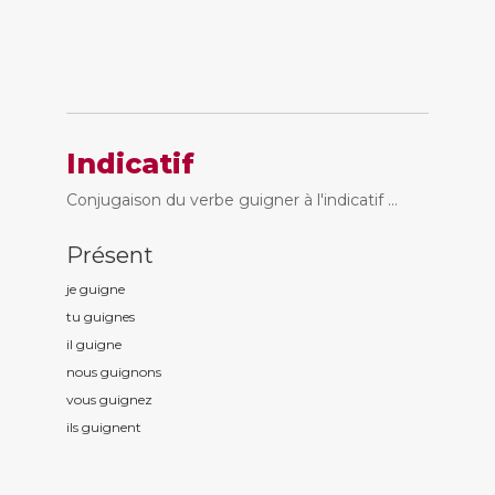
Indicatif
Conjugaison du verbe guigner à l'indicatif ...
Présent
je guign
e
tu guign
es
il guign
e
nous guign
ons
vous guign
ez
ils guign
ent