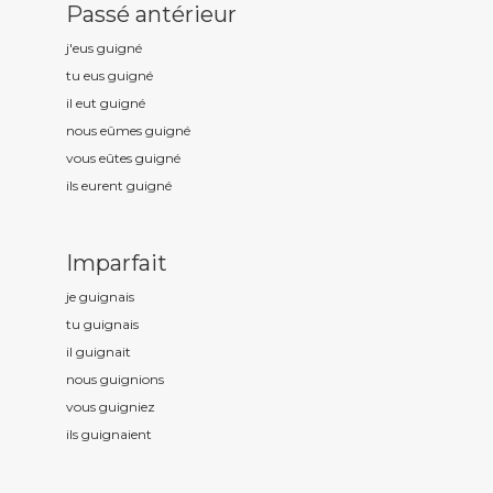
Passé antérieur
j'eus guign
é
tu eus guign
é
il eut guign
é
nous eûmes guign
é
vous eûtes guign
é
ils eurent guign
é
Imparfait
je guign
ais
tu guign
ais
il guign
ait
nous guign
ions
vous guign
iez
ils guign
aient