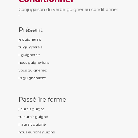
Conjugaison du verbe guigner au conditionnel
...
Présent
je guign
erais
tu guign
erais
il guign
erait
nous guign
erions
vous guign
eriez
ils guign
eraient
Passé 1re forme
j'aurais guign
é
tu aurais guign
é
il aurait guign
é
nous aurions guign
é