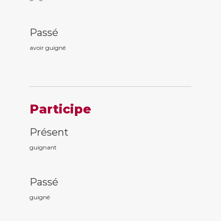
Passé
avoir guign
é
Participe
Présent
guign
ant
Passé
guign
é