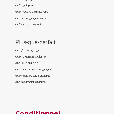
qu'il guign
ât
que nous guign
assions
que vous guign
assiez
qu'ils guign
assent
Plus-que-parfait
que j'eusse guign
é
que tu eusses guign
é
qu'il eût guign
é
que nous eussions guign
é
que vous eussiez guign
é
qu'ils eussent guign
é
Conditionnel