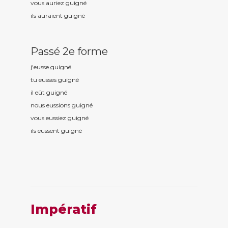
vous auriez guign
é
ils auraient guign
é
Passé 2e forme
j'eusse guign
é
tu eusses guign
é
il eût guign
é
nous eussions guign
é
vous eussiez guign
é
ils eussent guign
é
Impératif