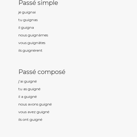
Passé simple
je guign
ai
tu guign
as
il guign
a
nous guign
âmes
vous guign
âtes
ils guign
èrent
Passé composé
j'ai guign
é
tu as guign
é
il a guign
é
nous avons guign
é
vous avez guign
é
ils ont guign
é