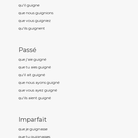
qu'il guign
e
que nous guign
ions
que vous guign
iez
qu'ils guign
ent
Passé
que j'aie guign
é
que tu aies guign
é
qu'il ait guign
é
que nous ayons guign
é
que vous ayez guign
é
qu'ils aient guign
é
Imparfait
que je guign
asse
que tu guign
asses