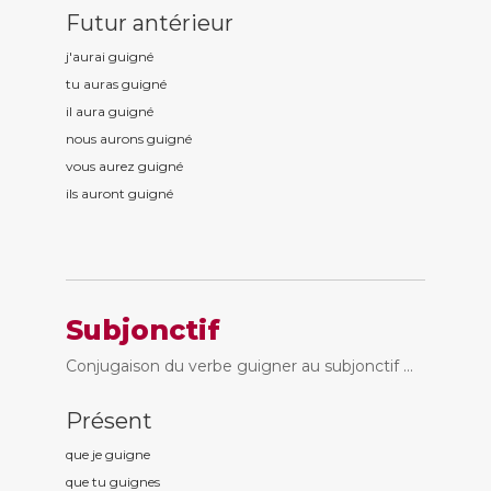
Futur antérieur
j'aurai guign
é
tu auras guign
é
il aura guign
é
nous aurons guign
é
vous aurez guign
é
ils auront guign
é
Subjonctif
Conjugaison du verbe guigner au subjonctif ...
Présent
que je guign
e
que tu guign
es