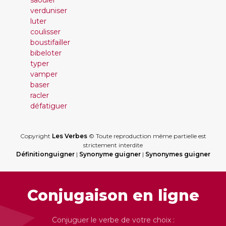
saouler
verduniser
luter
coulisser
boustifailler
bibeloter
typer
vamper
baser
racler
défatiguer
Copyright
Les Verbes
© Toute reproduction même partielle est
strictement interdite
Définitionguigner
|
Synonyme guigner
|
Synonymes guigner
Conjugaison en ligne
Conjuguer le verbe de votre choix :