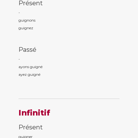
Présent
-
guign
ons
guign
ez
Passé
-
ayons guign
é
ayez guign
é
Infinitif
Présent
guigner