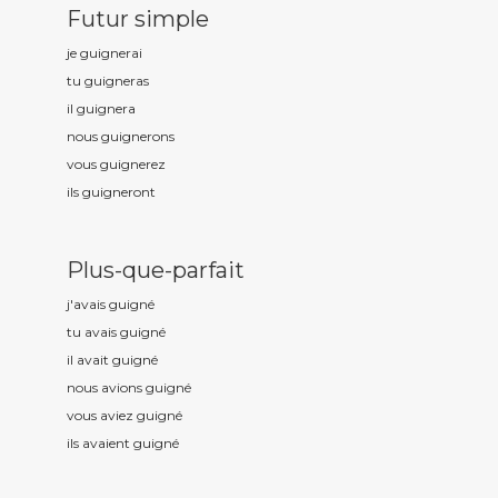
Futur simple
je guign
erai
tu guign
eras
il guign
era
nous guign
erons
vous guign
erez
ils guign
eront
Plus-que-parfait
j'avais guign
é
tu avais guign
é
il avait guign
é
nous avions guign
é
vous aviez guign
é
ils avaient guign
é