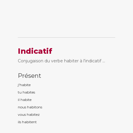
Indicatif
Conjugaison du verbe habiter à l'indicatif ...
Présent
j'habit
e
tu habit
es
il habit
e
nous habit
ons
vous habit
ez
ils habit
ent