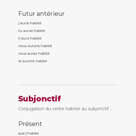
Futur antérieur
j'aurai habit
é
tu auras habit
é
il aura habit
é
nous aurons habit
é
vous aurez habit
é
ils auront habit
é
Subjonctif
Conjugaison du verbe habiter au subjonctif ...
Présent
que j'habit
e