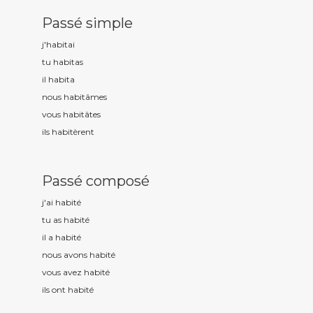
Passé simple
j'habit
ai
tu habit
as
il habit
a
nous habit
âmes
vous habit
âtes
ils habit
èrent
Passé composé
j'ai habit
é
tu as habit
é
il a habit
é
nous avons habit
é
vous avez habit
é
ils ont habit
é