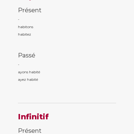
Présent
-
habit
ons
habit
ez
Passé
-
ayons habit
é
ayez habit
é
Infinitif
Présent