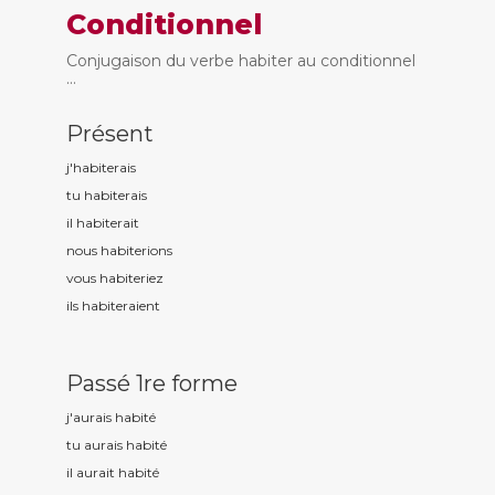
Conditionnel
Conjugaison du verbe habiter au conditionnel
...
Présent
j'habit
erais
tu habit
erais
il habit
erait
nous habit
erions
vous habit
eriez
ils habit
eraient
Passé 1re forme
j'aurais habit
é
tu aurais habit
é
il aurait habit
é