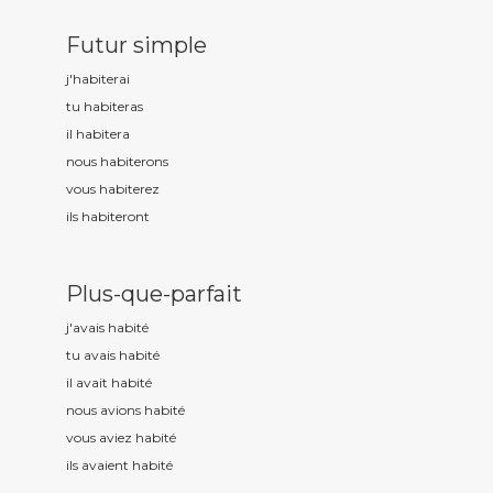
Futur simple
j'habit
erai
tu habit
eras
il habit
era
nous habit
erons
vous habit
erez
ils habit
eront
Plus-que-parfait
j'avais habit
é
tu avais habit
é
il avait habit
é
nous avions habit
é
vous aviez habit
é
ils avaient habit
é