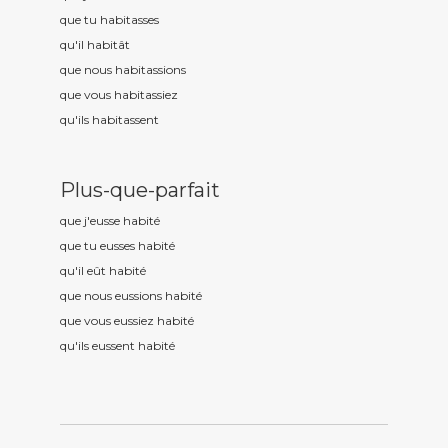
que tu habit
asses
qu'il habit
ât
que nous habit
assions
que vous habit
assiez
qu'ils habit
assent
Plus-que-parfait
que j'eusse habit
é
que tu eusses habit
é
qu'il eût habit
é
que nous eussions habit
é
que vous eussiez habit
é
qu'ils eussent habit
é