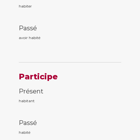
habiter
Passé
avoir habit
é
Participe
Présent
habit
ant
Passé
habit
é