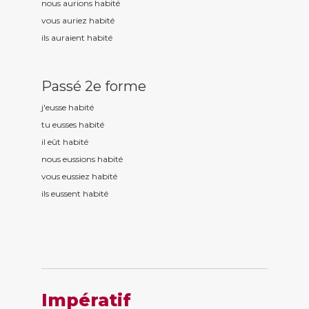
nous aurions habit
é
vous auriez habit
é
ils auraient habit
é
Passé 2e forme
j'eusse habit
é
tu eusses habit
é
il eût habit
é
nous eussions habit
é
vous eussiez habit
é
ils eussent habit
é
Impératif