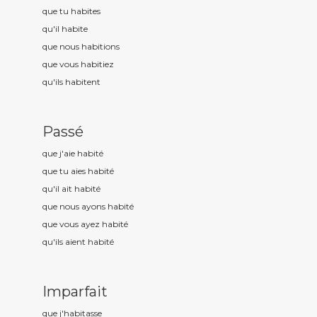
que tu habit
es
qu'il habit
e
que nous habit
ions
que vous habit
iez
qu'ils habit
ent
Passé
que j'aie habit
é
que tu aies habit
é
qu'il ait habit
é
que nous ayons habit
é
que vous ayez habit
é
qu'ils aient habit
é
Imparfait
que j'habit
asse