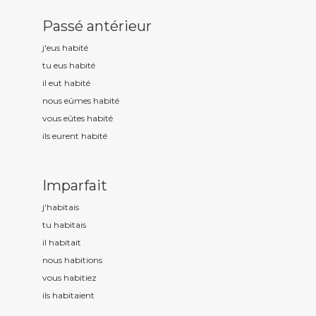
Passé antérieur
j'eus habit
é
tu eus habit
é
il eut habit
é
nous eûmes habit
é
vous eûtes habit
é
ils eurent habit
é
Imparfait
j'habit
ais
tu habit
ais
il habit
ait
nous habit
ions
vous habit
iez
ils habit
aient