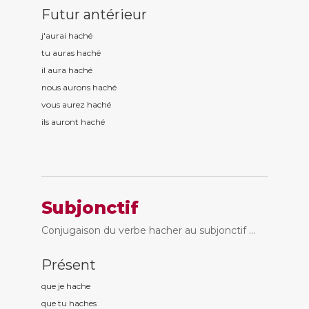
Futur antérieur
j'aurai hach
é
tu auras hach
é
il aura hach
é
nous aurons hach
é
vous aurez hach
é
ils auront hach
é
Subjonctif
Conjugaison du verbe hacher au subjonctif ...
Présent
que je hach
e
que tu hach
es