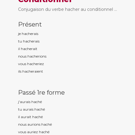
Conjugaison du verbe hacher au conditionnel ...
Présent
je hach
erais
tu hach
erais
il hach
erait
nous hach
erions
vous hach
eriez
ils hach
eraient
Passé 1re forme
j'aurais hach
é
tu aurais hach
é
il aurait hach
é
nous aurions hach
é
vous auriez hach
é