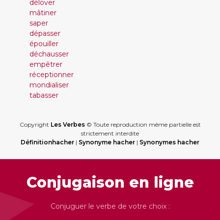
délover
mâtiner
saper
dépasser
épouiller
déchausser
empêtrer
réceptionner
mondialiser
tabasser
Copyright
Les Verbes
© Toute reproduction même partielle est
strictement interdite
Définitionhacher
|
Synonyme hacher
|
Synonymes hacher
Conjugaison en ligne
Conjuguer le verbe de votre choix :