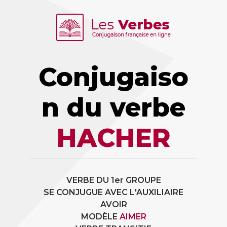
Conjugaiso
n du verbe
HACHER
VERBE DU 1er GROUPE
SE CONJUGUE AVEC L'AUXILIAIRE
AVOIR
MODÈLE
AIMER