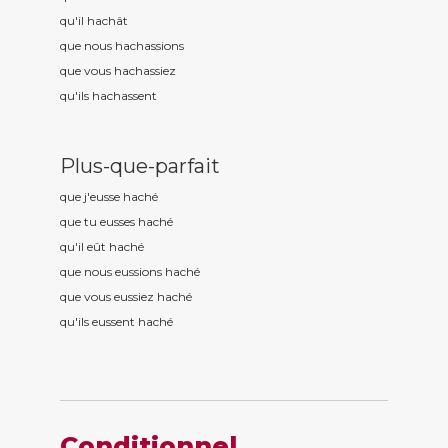
qu'il hach
ât
que nous hach
assions
que vous hach
assiez
qu'ils hach
assent
Plus-que-parfait
que j'eusse hach
é
que tu eusses hach
é
qu'il eût hach
é
que nous eussions hach
é
que vous eussiez hach
é
qu'ils eussent hach
é
Conditionnel