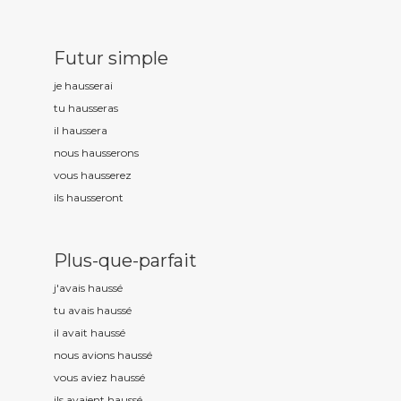
Futur simple
je hauss
erai
tu hauss
eras
il hauss
era
nous hauss
erons
vous hauss
erez
ils hauss
eront
Plus-que-parfait
j'avais hauss
é
tu avais hauss
é
il avait hauss
é
nous avions hauss
é
vous aviez hauss
é
ils avaient hauss
é