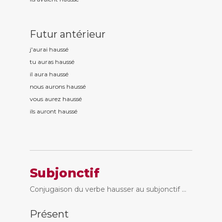
Futur antérieur
j'aurai hauss
é
tu auras hauss
é
il aura hauss
é
nous aurons hauss
é
vous aurez hauss
é
ils auront hauss
é
Subjonctif
Conjugaison du verbe hausser au subjonctif ...
Présent