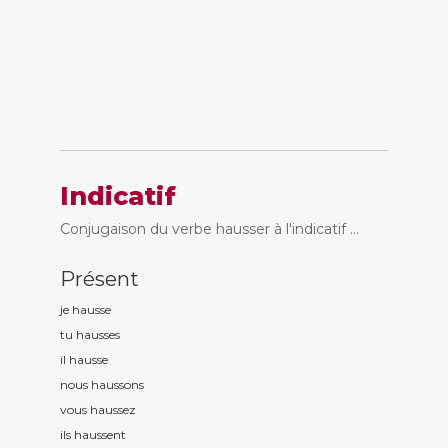
Indicatif
Conjugaison du verbe hausser à l'indicatif ...
Présent
je hauss
e
tu hauss
es
il hauss
e
nous hauss
ons
vous hauss
ez
ils hauss
ent