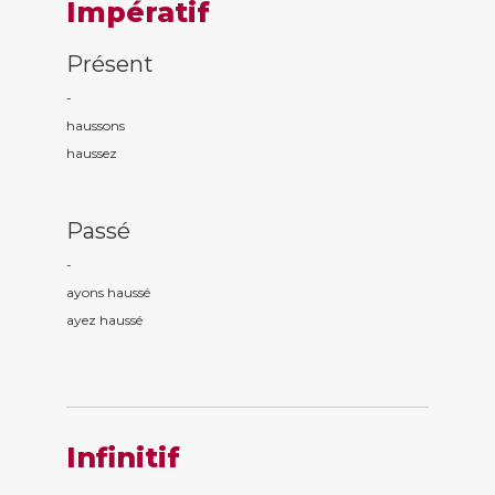
Impératif
Présent
-
hauss
ons
hauss
ez
Passé
-
ayons hauss
é
ayez hauss
é
Infinitif