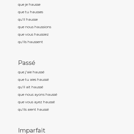
que je hauss
e
que tu hauss
es
qu'il hauss
e
que nous hauss
ions
que vous hauss
iez
qu'ils hauss
ent
Passé
que j'aie hauss
é
que tu aies hauss
é
qu'il ait hauss
é
que nous ayons hauss
é
que vous ayez hauss
é
qu'ils aient hauss
é
Imparfait