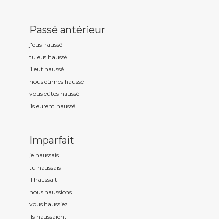
Passé antérieur
j'eus hauss
é
tu eus hauss
é
il eut hauss
é
nous eûmes hauss
é
vous eûtes hauss
é
ils eurent hauss
é
Imparfait
je hauss
ais
tu hauss
ais
il hauss
ait
nous hauss
ions
vous hauss
iez
ils hauss
aient