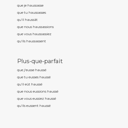
que je hauss
asse
que tu hauss
asses
qu'il hauss
ât
que nous hauss
assions
que vous hauss
assiez
qu'ils hauss
assent
Plus-que-parfait
que j'eusse hauss
é
que tu eusses hauss
é
qu'il eût hauss
é
que nous eussions hauss
é
que vous eussiez hauss
é
qu'ils eussent hauss
é