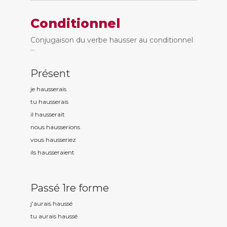
Conditionnel
Conjugaison du verbe hausser au conditionnel
...
Présent
je hauss
erais
tu hauss
erais
il hauss
erait
nous hauss
erions
vous hauss
eriez
ils hauss
eraient
Passé 1re forme
j'aurais hauss
é
tu aurais hauss
é