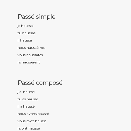
Passé simple
je hauss
ai
tu hauss
as
il hauss
a
nous hauss
âmes
vous hauss
âtes
ils hauss
èrent
Passé composé
j'ai hauss
é
tu as hauss
é
il a hauss
é
nous avons hauss
é
vous avez hauss
é
ils ont hauss
é