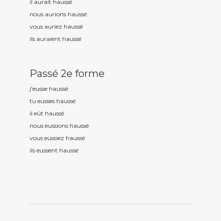
il aurait hauss
é
nous aurions hauss
é
vous auriez hauss
é
ils auraient hauss
é
Passé 2e forme
j'eusse hauss
é
tu eusses hauss
é
il eût hauss
é
nous eussions hauss
é
vous eussiez hauss
é
ils eussent hauss
é