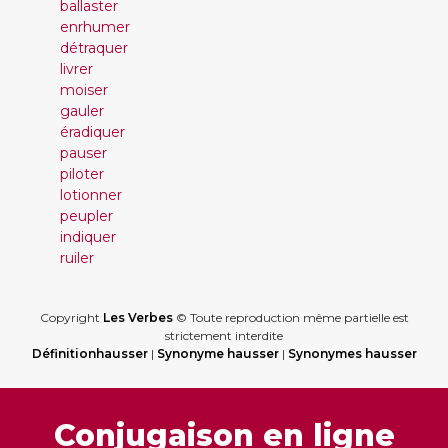
ballaster
enrhumer
détraquer
livrer
moiser
gauler
éradiquer
pauser
piloter
lotionner
peupler
indiquer
ruiler
Copyright
Les Verbes
© Toute reproduction même partielle est
strictement interdite
Définitionhausser
|
Synonyme hausser
|
Synonymes hausser
Conjugaison en ligne