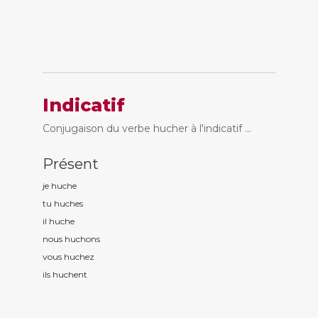
Indicatif
Conjugaison du verbe hucher à l'indicatif ...
Présent
je huch
e
tu huch
es
il huch
e
nous huch
ons
vous huch
ez
ils huch
ent