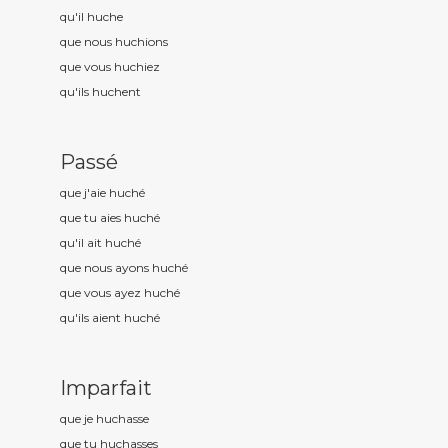
qu'il huch
e
que nous huch
ions
que vous huch
iez
qu'ils huch
ent
Passé
que j'aie huch
é
que tu aies huch
é
qu'il ait huch
é
que nous ayons huch
é
que vous ayez huch
é
qu'ils aient huch
é
Imparfait
que je huch
asse
que tu huch
asses