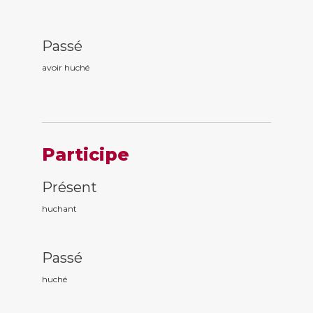
Passé
avoir huch
é
Participe
Présent
huch
ant
Passé
huch
é