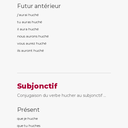
Futur antérieur
j'aurai huch
é
tu auras huch
é
il aura huch
é
nous aurons huch
é
vous aurez huch
é
ils auront huch
é
Subjonctif
Conjugaison du verbe hucher au subjonctif ...
Présent
que je huch
e
que tu huch
es