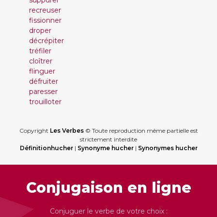
suppurer
recreuser
fissionner
droper
décrépiter
tréfiler
cloîtrer
flinguer
défruiter
paresser
trouilloter
Copyright
Les Verbes
© Toute reproduction même partielle est
strictement interdite
Définitionhucher
|
Synonyme hucher
|
Synonymes hucher
Conjugaison en ligne
Conjuguer le verbe de votre choix :