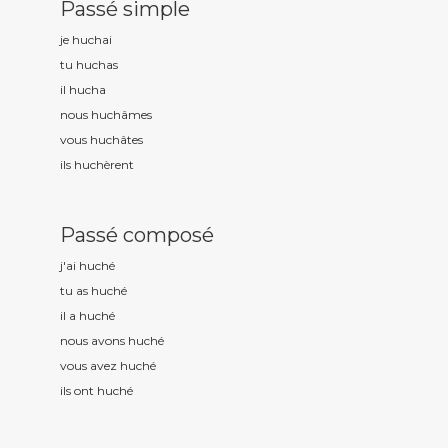
Passé simple
je huch
ai
tu huch
as
il huch
a
nous huch
âmes
vous huch
âtes
ils huch
èrent
Passé composé
j'ai huch
é
tu as huch
é
il a huch
é
nous avons huch
é
vous avez huch
é
ils ont huch
é