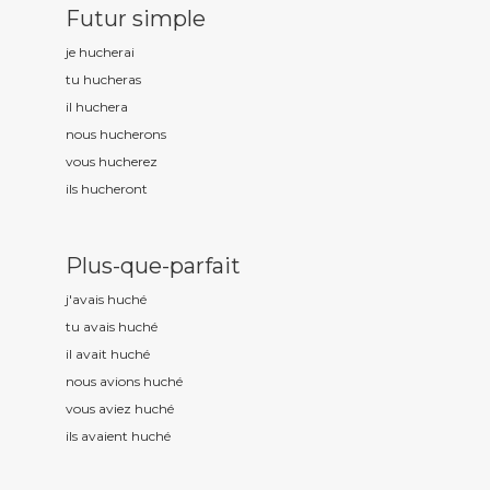
Futur simple
je huch
erai
tu huch
eras
il huch
era
nous huch
erons
vous huch
erez
ils huch
eront
Plus-que-parfait
j'avais huch
é
tu avais huch
é
il avait huch
é
nous avions huch
é
vous aviez huch
é
ils avaient huch
é