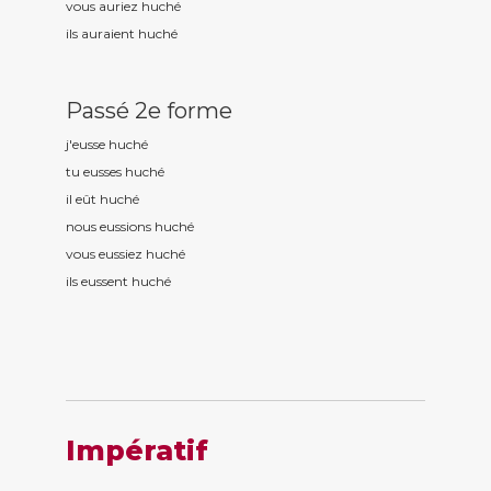
vous auriez huch
é
ils auraient huch
é
Passé 2e forme
j'eusse huch
é
tu eusses huch
é
il eût huch
é
nous eussions huch
é
vous eussiez huch
é
ils eussent huch
é
Impératif