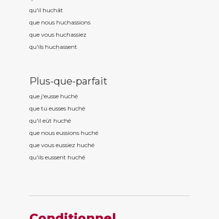
qu'il huch
ât
que nous huch
assions
que vous huch
assiez
qu'ils huch
assent
Plus-que-parfait
que j'eusse huch
é
que tu eusses huch
é
qu'il eût huch
é
que nous eussions huch
é
que vous eussiez huch
é
qu'ils eussent huch
é
Conditionnel