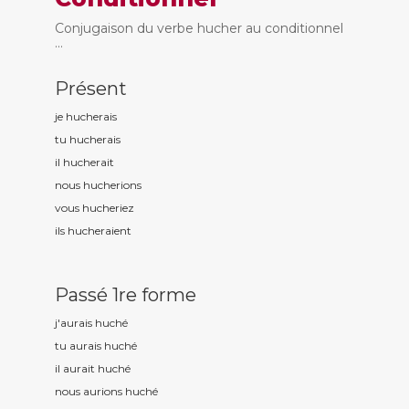
Conjugaison du verbe hucher au conditionnel
...
Présent
je huch
erais
tu huch
erais
il huch
erait
nous huch
erions
vous huch
eriez
ils huch
eraient
Passé 1re forme
j'aurais huch
é
tu aurais huch
é
il aurait huch
é
nous aurions huch
é