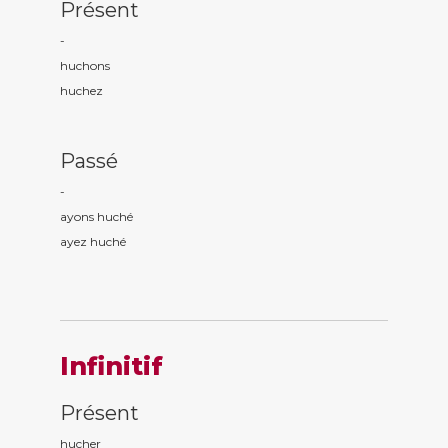
Présent
-
huch
ons
huch
ez
Passé
-
ayons huch
é
ayez huch
é
Infinitif
Présent
hucher