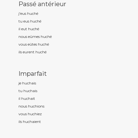
Passé antérieur
j'eus huch
é
tu eus huch
é
il eut huch
é
nous eûmes huch
é
vous eûtes huch
é
ils eurent huch
é
Imparfait
je huch
ais
tu huch
ais
il huch
ait
nous huch
ions
vous huch
iez
ils huch
aient