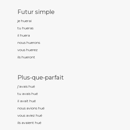
Futur simple
je hu
erai
tu hu
eras
il hu
era
nous hu
erons
vous hu
erez
ils hu
eront
Plus-que-parfait
j'avais hu
é
tu avais hu
é
il avait hu
é
nous avions hu
é
vous aviez hu
é
ils avaient hu
é