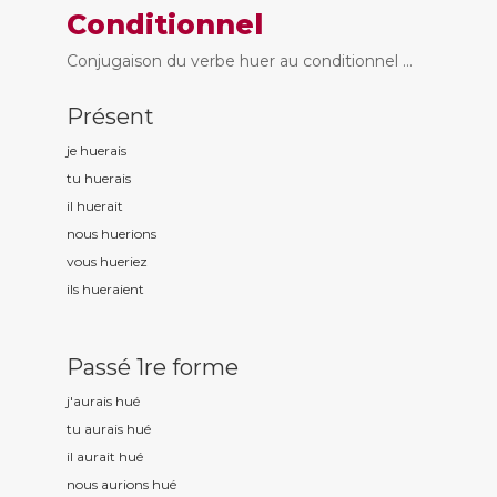
Conditionnel
Conjugaison du verbe huer au conditionnel ...
Présent
je hu
erais
tu hu
erais
il hu
erait
nous hu
erions
vous hu
eriez
ils hu
eraient
Passé 1re forme
j'aurais hu
é
tu aurais hu
é
il aurait hu
é
nous aurions hu
é