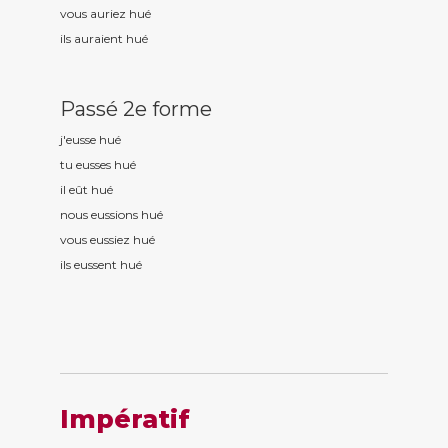
vous auriez hu
é
ils auraient hu
é
Passé 2e forme
j'eusse hu
é
tu eusses hu
é
il eût hu
é
nous eussions hu
é
vous eussiez hu
é
ils eussent hu
é
Impératif