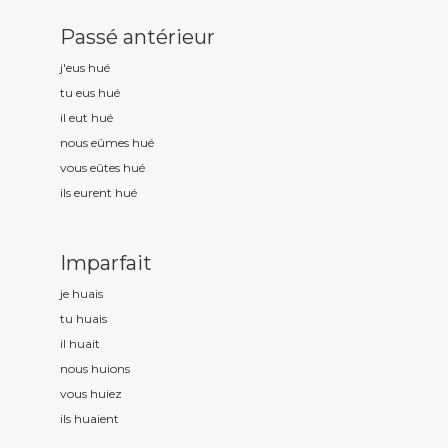
Passé antérieur
j'eus hu
é
tu eus hu
é
il eut hu
é
nous eûmes hu
é
vous eûtes hu
é
ils eurent hu
é
Imparfait
je hu
ais
tu hu
ais
il hu
ait
nous hu
ions
vous hu
iez
ils hu
aient