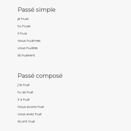
Passé simple
je hu
ai
tu hu
as
il hu
a
nous hu
âmes
vous hu
âtes
ils hu
èrent
Passé composé
j'ai hu
é
tu as hu
é
il a hu
é
nous avons hu
é
vous avez hu
é
ils ont hu
é