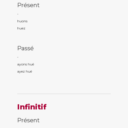
Présent
-
hu
ons
hu
ez
Passé
-
ayons hu
é
ayez hu
é
Infinitif
Présent