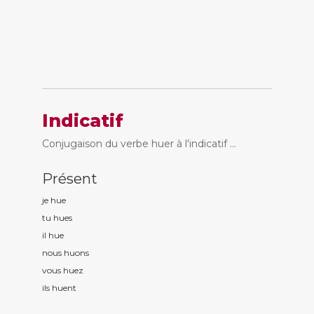
Indicatif
Conjugaison du verbe huer à l'indicatif ...
Présent
je hu
e
tu hu
es
il hu
e
nous hu
ons
vous hu
ez
ils hu
ent