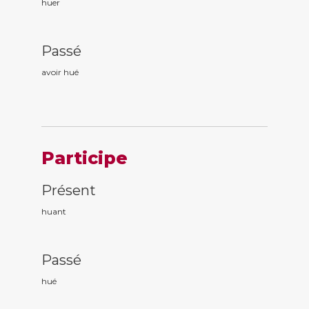
huer
Passé
avoir hu
é
Participe
Présent
hu
ant
Passé
hu
é