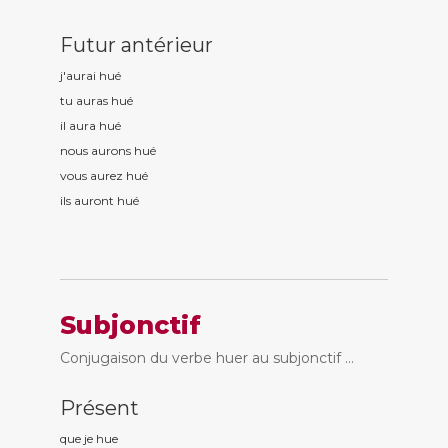
Futur antérieur
j'aurai hu
é
tu auras hu
é
il aura hu
é
nous aurons hu
é
vous aurez hu
é
ils auront hu
é
Subjonctif
Conjugaison du verbe huer au subjonctif ...
Présent
que je hu
e