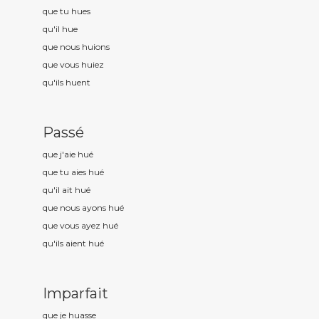
que tu hu
es
qu'il hu
e
que nous hu
ions
que vous hu
iez
qu'ils hu
ent
Passé
que j'aie hu
é
que tu aies hu
é
qu'il ait hu
é
que nous ayons hu
é
que vous ayez hu
é
qu'ils aient hu
é
Imparfait
que je hu
asse