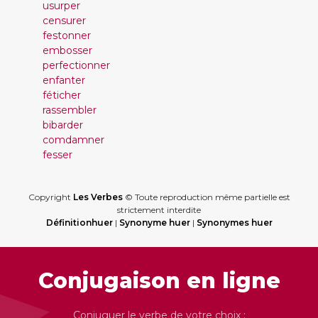
usurper
censurer
festonner
embosser
perfectionner
enfanter
féticher
rassembler
bibarder
comdamner
fesser
Copyright
Les Verbes
© Toute reproduction même partielle est
strictement interdite
Définitionhuer
|
Synonyme huer
|
Synonymes huer
Conjugaison en ligne
Conjuguer le verbe de votre choix :