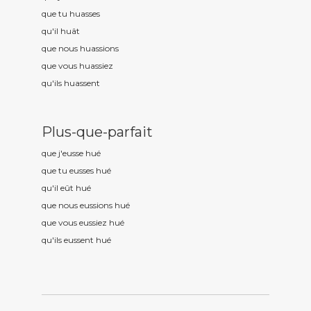
que tu hu
asses
qu'il hu
ât
que nous hu
assions
que vous hu
assiez
qu'ils hu
assent
Plus-que-parfait
que j'eusse hu
é
que tu eusses hu
é
qu'il eût hu
é
que nous eussions hu
é
que vous eussiez hu
é
qu'ils eussent hu
é