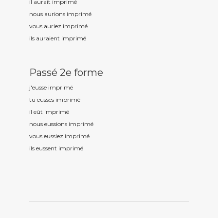
il aurait imprim
é
nous aurions imprim
é
vous auriez imprim
é
ils auraient imprim
é
Passé 2e forme
j'eusse imprim
é
tu eusses imprim
é
il eût imprim
é
nous eussions imprim
é
vous eussiez imprim
é
ils eussent imprim
é