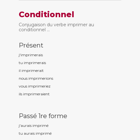
Conditionnel
Conjugaison du verbe imprimer au
conditionnel ...
Présent
j'imprim
erais
tu imprim
erais
il imprim
erait
nous imprim
erions
vous imprim
eriez
ils imprim
eraient
Passé 1re forme
j'aurais imprim
é
tu aurais imprim
é