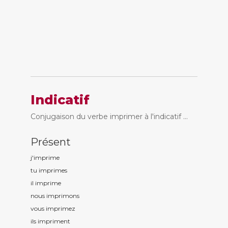
Indicatif
Conjugaison du verbe imprimer à l'indicatif ...
Présent
j'imprim
e
tu imprim
es
il imprim
e
nous imprim
ons
vous imprim
ez
ils imprim
ent