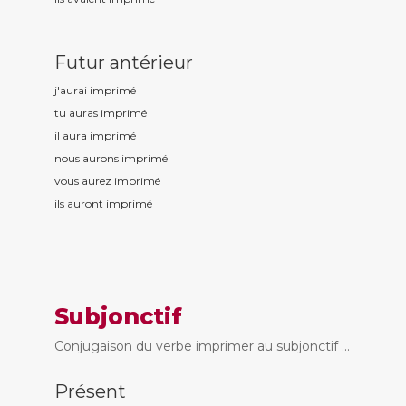
Futur antérieur
j'aurai imprim
é
tu auras imprim
é
il aura imprim
é
nous aurons imprim
é
vous aurez imprim
é
ils auront imprim
é
Subjonctif
Conjugaison du verbe imprimer au subjonctif ...
Présent