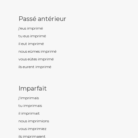
Passé antérieur
j'eus imprim
é
tu eus imprim
é
il eut imprim
é
nous eûmes imprim
é
vous eûtes imprim
é
ils eurent imprim
é
Imparfait
j'imprim
ais
tu imprim
ais
il imprim
ait
nous imprim
ions
vous imprim
iez
ils imprim
aient