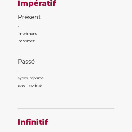
Impératif
Présent
-
imprim
ons
imprim
ez
Passé
-
ayons imprim
é
ayez imprim
é
Infinitif