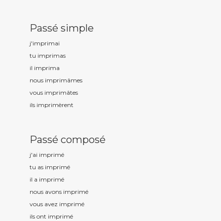
Passé simple
j'imprim
ai
tu imprim
as
il imprim
a
nous imprim
âmes
vous imprim
âtes
ils imprim
èrent
Passé composé
j'ai imprim
é
tu as imprim
é
il a imprim
é
nous avons imprim
é
vous avez imprim
é
ils ont imprim
é