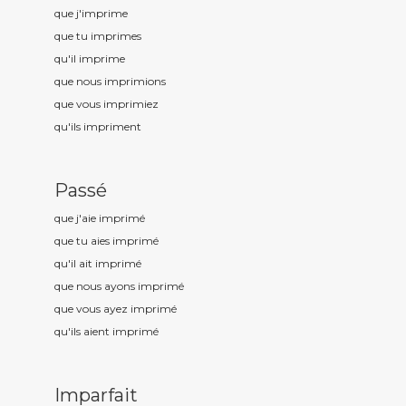
que j'imprim
e
que tu imprim
es
qu'il imprim
e
que nous imprim
ions
que vous imprim
iez
qu'ils imprim
ent
Passé
que j'aie imprim
é
que tu aies imprim
é
qu'il ait imprim
é
que nous ayons imprim
é
que vous ayez imprim
é
qu'ils aient imprim
é
Imparfait