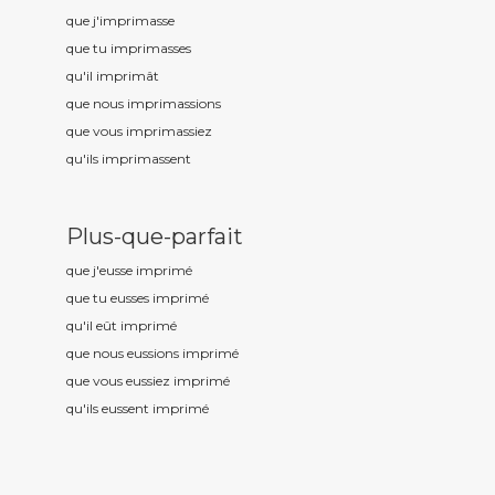
que j'imprim
asse
que tu imprim
asses
qu'il imprim
ât
que nous imprim
assions
que vous imprim
assiez
qu'ils imprim
assent
Plus-que-parfait
que j'eusse imprim
é
que tu eusses imprim
é
qu'il eût imprim
é
que nous eussions imprim
é
que vous eussiez imprim
é
qu'ils eussent imprim
é