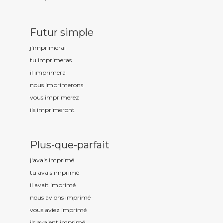
Futur simple
j'imprim
erai
tu imprim
eras
il imprim
era
nous imprim
erons
vous imprim
erez
ils imprim
eront
Plus-que-parfait
j'avais imprim
é
tu avais imprim
é
il avait imprim
é
nous avions imprim
é
vous aviez imprim
é
ils avaient imprim
é