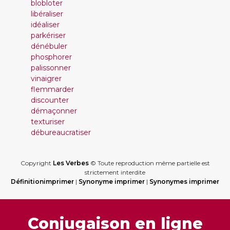
blobloter
libéraliser
idéaliser
parkériser
dénébuler
phosphorer
palissonner
vinaigrer
flemmarder
discounter
démaçonner
texturiser
débureaucratiser
Copyright
Les Verbes
© Toute reproduction même partielle est
strictement interdite
Définitionimprimer
|
Synonyme imprimer
|
Synonymes imprimer
Conjugaison en ligne