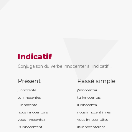
Indicatif
Conjugaison du verbe innocenter à l'indicatif ...
Présent
Passé simple
j'innocent
e
j'innocent
ai
tu innocent
es
tu innocent
as
il innocent
e
il innocent
a
nous innocent
ons
nous innocent
âmes
vous innocent
ez
vous innocent
âtes
ils innocent
ent
ils innocent
èrent