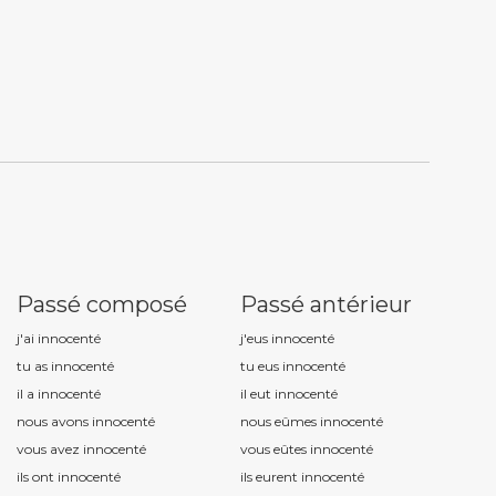
Passé composé
Passé antérieur
j'ai innocent
é
j'eus innocent
é
tu as innocent
é
tu eus innocent
é
il a innocent
é
il eut innocent
é
nous avons innocent
é
nous eûmes innocent
é
vous avez innocent
é
vous eûtes innocent
é
ils ont innocent
é
ils eurent innocent
é