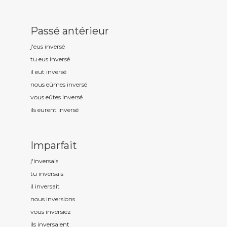
Passé antérieur
j'eus invers
é
tu eus invers
é
il eut invers
é
nous eûmes invers
é
vous eûtes invers
é
ils eurent invers
é
Imparfait
j'invers
ais
tu invers
ais
il invers
ait
nous invers
ions
vous invers
iez
ils invers
aient