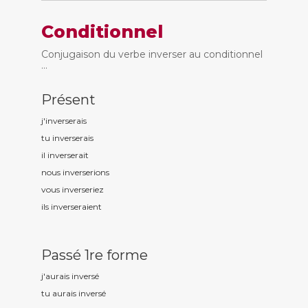
Conditionnel
Conjugaison du verbe inverser au conditionnel
...
Présent
j'invers
erais
tu invers
erais
il invers
erait
nous invers
erions
vous invers
eriez
ils invers
eraient
Passé 1re forme
j'aurais invers
é
tu aurais invers
é