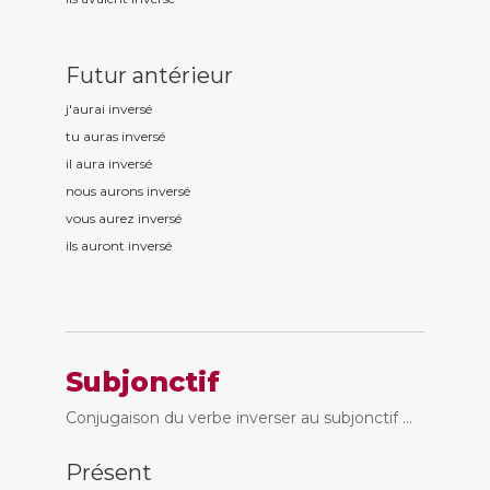
Futur antérieur
j'aurai invers
é
tu auras invers
é
il aura invers
é
nous aurons invers
é
vous aurez invers
é
ils auront invers
é
Subjonctif
Conjugaison du verbe inverser au subjonctif ...
Présent