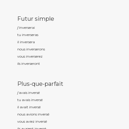
Futur simple
j'invers
erai
tu invers
eras
il invers
era
nous invers
erons
vous invers
erez
ils invers
eront
Plus-que-parfait
j'avais invers
é
tu avais invers
é
il avait invers
é
nous avions invers
é
vous aviez invers
é
ils avaient invers
é