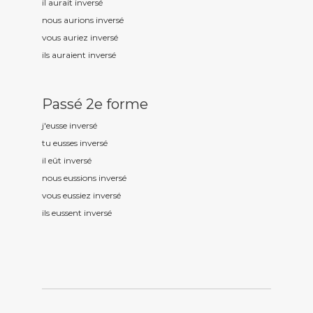
il aurait invers
é
nous aurions invers
é
vous auriez invers
é
ils auraient invers
é
Passé 2e forme
j'eusse invers
é
tu eusses invers
é
il eût invers
é
nous eussions invers
é
vous eussiez invers
é
ils eussent invers
é