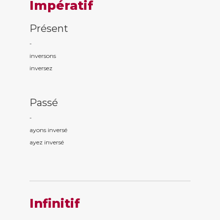
Impératif
Présent
-
invers
ons
invers
ez
Passé
-
ayons invers
é
ayez invers
é
Infinitif