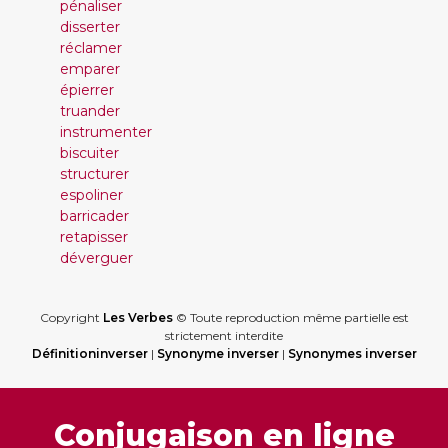
pénaliser
disserter
réclamer
emparer
épierrer
truander
instrumenter
biscuiter
structurer
espoliner
barricader
retapisser
déverguer
Copyright
Les Verbes
© Toute reproduction même partielle est
strictement interdite
Définitioninverser
|
Synonyme inverser
|
Synonymes inverser
Conjugaison en ligne