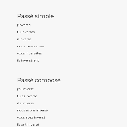
Passé simple
j'invers
ai
tu invers
as
il invers
a
nous invers
âmes
vous invers
âtes
ils invers
èrent
Passé composé
j'ai invers
é
tu as invers
é
il a invers
é
nous avons invers
é
vous avez invers
é
ils ont invers
é