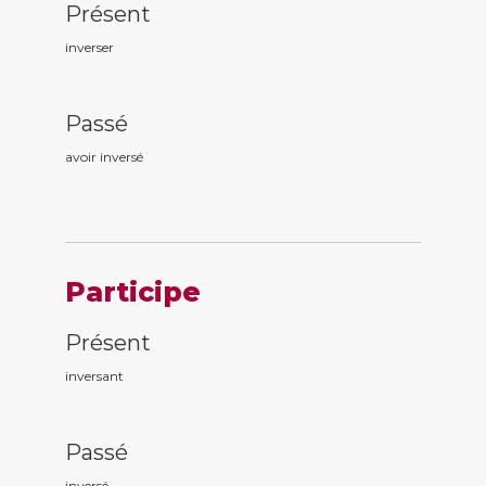
Présent
inverser
Passé
avoir invers
é
Participe
Présent
invers
ant
Passé
invers
é