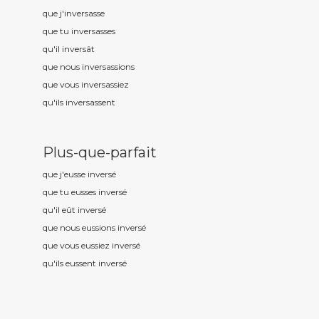
que j'invers
asse
que tu invers
asses
qu'il invers
ât
que nous invers
assions
que vous invers
assiez
qu'ils invers
assent
Plus-que-parfait
que j'eusse invers
é
que tu eusses invers
é
qu'il eût invers
é
que nous eussions invers
é
que vous eussiez invers
é
qu'ils eussent invers
é