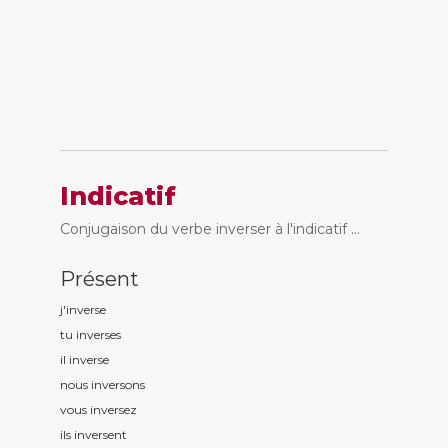
Indicatif
Conjugaison du verbe inverser à l'indicatif ...
Présent
j'invers
e
tu invers
es
il invers
e
nous invers
ons
vous invers
ez
ils invers
ent