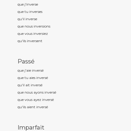
que j'invers
e
que tu invers
es
qu'il invers
e
que nous invers
ions
que vous invers
iez
qu'ils invers
ent
Passé
que j'aie invers
é
que tu aies invers
é
qu'il ait invers
é
que nous ayons invers
é
que vous ayez invers
é
qu'ils aient invers
é
Imparfait