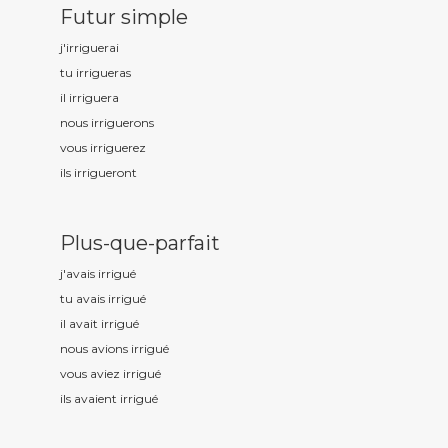
Futur simple
j'irrigu
erai
tu irrigu
eras
il irrigu
era
nous irrigu
erons
vous irrigu
erez
ils irrigu
eront
Plus-que-parfait
j'avais irrigu
é
tu avais irrigu
é
il avait irrigu
é
nous avions irrigu
é
vous aviez irrigu
é
ils avaient irrigu
é