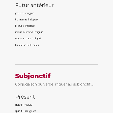
Futur antérieur
j'aurai irrigu
é
tu auras irrigu
é
il aura irrigu
é
nous aurons irrigu
é
vous aurez irrigu
é
ils auront irrigu
é
Subjonctif
Conjugaison du verbe irriguer au subjonctif ...
Présent
que j'irrigu
e
que tu irrigu
es