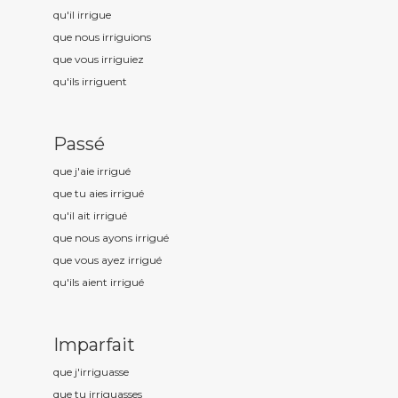
qu'il irrigu
e
que nous irrigu
ions
que vous irrigu
iez
qu'ils irrigu
ent
Passé
que j'aie irrigu
é
que tu aies irrigu
é
qu'il ait irrigu
é
que nous ayons irrigu
é
que vous ayez irrigu
é
qu'ils aient irrigu
é
Imparfait
que j'irrigu
asse
que tu irrigu
asses