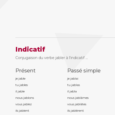
Indicatif
Conjugaison du verbe jabler à l'indicatif ...
Présent
Passé simple
je jabl
e
je jabl
ai
tu jabl
es
tu jabl
as
il jabl
e
il jabl
a
nous jabl
ons
nous jabl
âmes
vous jabl
ez
vous jabl
âtes
ils jabl
ent
ils jabl
èrent