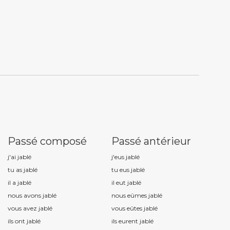
Passé composé
Passé antérieur
j'ai jabl
é
j'eus jabl
é
tu as jabl
é
tu eus jabl
é
il a jabl
é
il eut jabl
é
nous avons jabl
é
nous eûmes jabl
é
vous avez jabl
é
vous eûtes jabl
é
ils ont jabl
é
ils eurent jabl
é