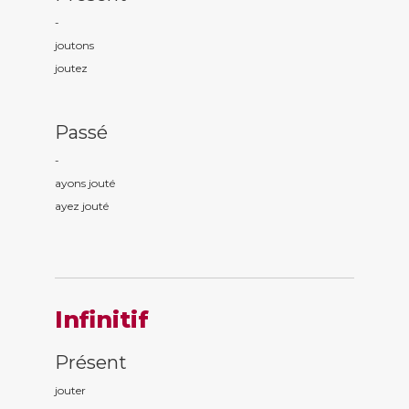
-
jout
ons
jout
ez
Passé
-
ayons jout
é
ayez jout
é
Infinitif
Présent
jouter