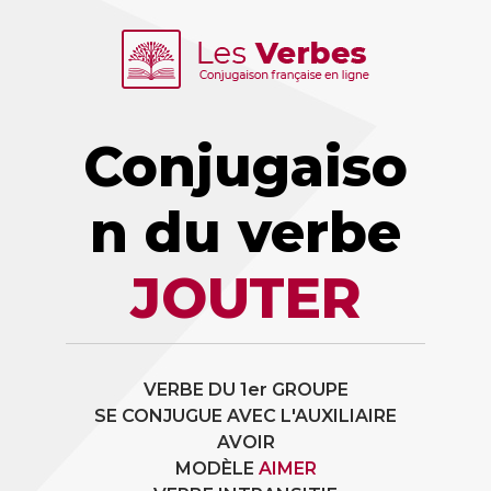
Conjugaiso
n du verbe
JOUTER
VERBE DU 1er GROUPE
SE CONJUGUE AVEC L'AUXILIAIRE
AVOIR
MODÈLE
AIMER