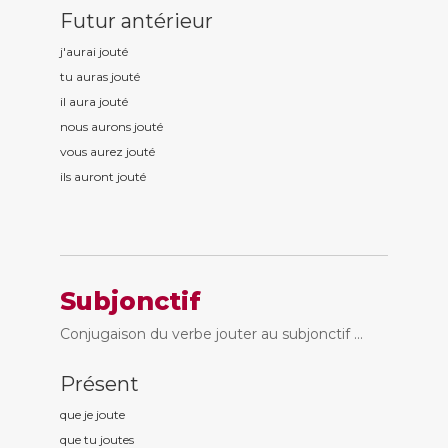
Futur antérieur
j'aurai jout
é
tu auras jout
é
il aura jout
é
nous aurons jout
é
vous aurez jout
é
ils auront jout
é
Subjonctif
Conjugaison du verbe jouter au subjonctif ...
Présent
que je jout
e
que tu jout
es