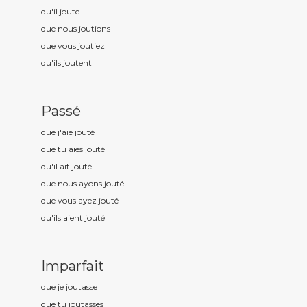
qu'il jout
e
que nous jout
ions
que vous jout
iez
qu'ils jout
ent
Passé
que j'aie jout
é
que tu aies jout
é
qu'il ait jout
é
que nous ayons jout
é
que vous ayez jout
é
qu'ils aient jout
é
Imparfait
que je jout
asse
que tu jout
asses