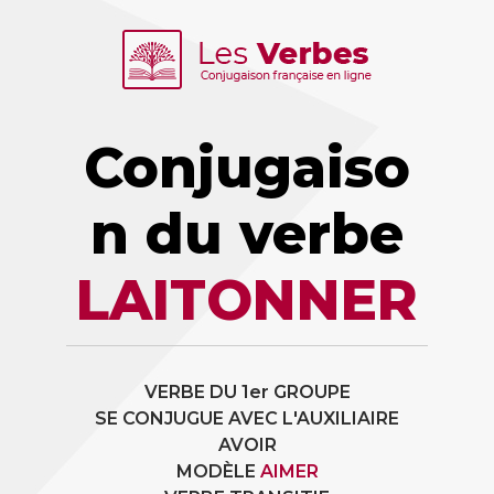
Conjugaiso
n du verbe
LAITONNER
VERBE DU 1er GROUPE
SE CONJUGUE AVEC L'AUXILIAIRE
AVOIR
MODÈLE
AIMER