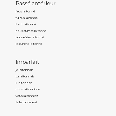
Passé antérieur
j'eus laitonn
é
tu eus laitonn
é
il eut laitonn
é
nous eûmes laitonn
é
vous eûtes laitonn
é
ils eurent laitonn
é
Imparfait
je laitonn
ais
tu laitonn
ais
il laitonn
ais
nous laitonn
ions
vous laitonn
iez
ils laitonn
aient