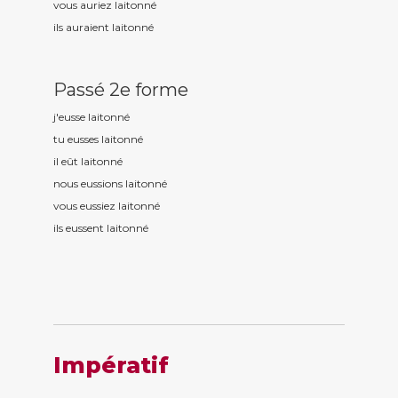
vous auriez laitonn
é
ils auraient laitonn
é
Passé 2e forme
j'eusse laitonn
é
tu eusses laitonn
é
il eût laitonn
é
nous eussions laitonn
é
vous eussiez laitonn
é
ils eussent laitonn
é
Impératif