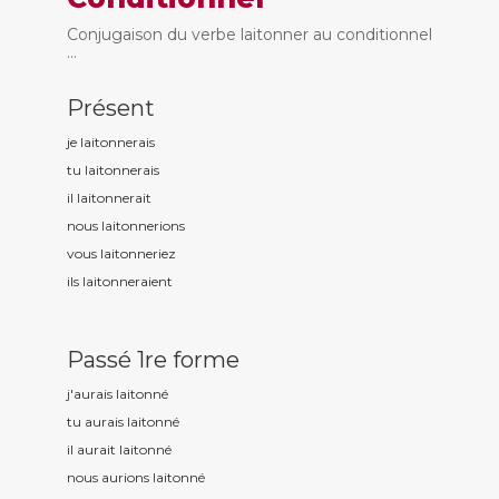
Conjugaison du verbe laitonner au conditionnel
...
Présent
je laitonn
erais
tu laitonn
erais
il laitonn
erait
nous laitonn
erions
vous laitonn
eriez
ils laitonn
eraient
Passé 1re forme
j'aurais laitonn
é
tu aurais laitonn
é
il aurait laitonn
é
nous aurions laitonn
é