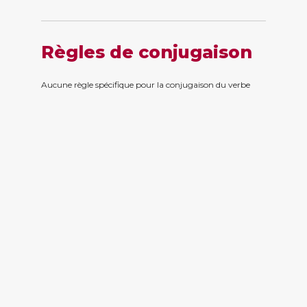
Règles de conjugaison
Aucune règle spécifique pour la conjugaison du verbe