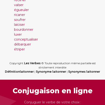
récliner
valser
égueuler
ricaner
soufrer
laïciser
bourdonner
luxer
conceptualiser
débarquer
étriper
Copyright
Les Verbes
© Toute reproduction même partielle est
strictement interdite
Définitionlaitonner
|
Synonyme laitonner
|
Synonymes laitonner
Conjugaison en ligne
Conjuguer le verbe de votre choix :