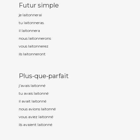
Futur simple
je laitonn
erai
tu laitonn
eras
il laitonn
era
nous laitonn
erons
vous laitonn
erez
ils laitonn
eront
Plus-que-parfait
j'avais laitonn
é
tu avais laitonn
é
il avait laitonn
é
nous avions laitonn
é
vous aviez laitonn
é
ils avaient laitonn
é