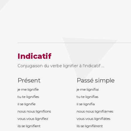
Indicatif
Conjugaison du verbe lignifier à l'indicatif ...
Présent
Passé simple
je me lignifi
e
je me lignifi
ai
tu te lignifi
es
tu te lignifi
as
il se lignifi
e
il se lignifi
a
nous nous lignifi
ons
nous nous lignifi
âmes
vous vous lignifi
ez
vous vous lignifi
âtes
ils se lignifi
ent
ils se lignifi
èrent