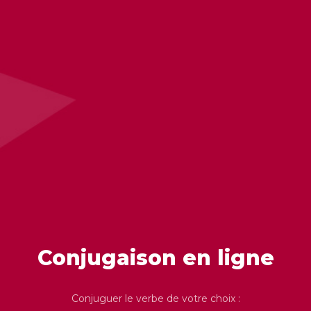
Conjugaison en ligne
Conjuguer le verbe de votre choix :