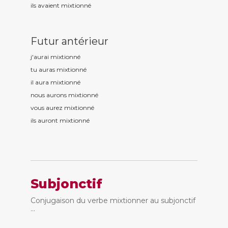
ils avaient mixtionn
é
Futur antérieur
j'aurai mixtionn
é
tu auras mixtionn
é
il aura mixtionn
é
nous aurons mixtionn
é
vous aurez mixtionn
é
ils auront mixtionn
é
Subjonctif
Conjugaison du verbe mixtionner au subjonctif
...