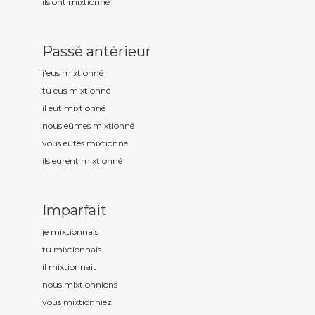
ils ont mixtionn
é
Passé antérieur
j'eus mixtionn
é
tu eus mixtionn
é
il eut mixtionn
é
nous eûmes mixtionn
é
vous eûtes mixtionn
é
ils eurent mixtionn
é
Imparfait
je mixtionn
ais
tu mixtionn
ais
il mixtionn
ait
nous mixtionn
ions
vous mixtionn
iez