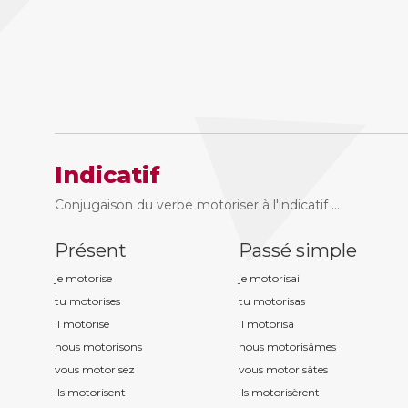
Indicatif
Conjugaison du verbe motoriser à l'indicatif ...
Présent
Passé simple
je motoris
e
je motoris
ai
tu motoris
es
tu motoris
as
il motoris
e
il motoris
a
nous motoris
ons
nous motoris
âmes
vous motoris
ez
vous motoris
âtes
ils motoris
ent
ils motoris
èrent