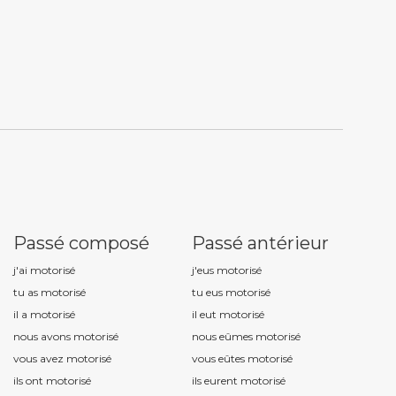
Passé composé
Passé antérieur
j'ai motoris
é
j'eus motoris
é
tu as motoris
é
tu eus motoris
é
il a motoris
é
il eut motoris
é
nous avons motoris
é
nous eûmes motoris
é
vous avez motoris
é
vous eûtes motoris
é
ils ont motoris
é
ils eurent motoris
é