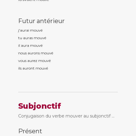
Futur antérieur
j'aurai mouv
é
tu auras mouv
é
il aura mouv
é
nous aurons mouv
é
vous aurez mouv
é
ils auront mouv
é
Subjonctif
Conjugaison du verbe mouver au subjonctif ...
Présent