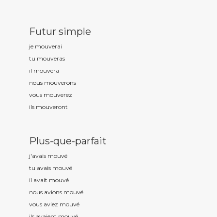
Futur simple
je mouv
erai
tu mouv
eras
il mouv
era
nous mouv
erons
vous mouv
erez
ils mouv
eront
Plus-que-parfait
j'avais mouv
é
tu avais mouv
é
il avait mouv
é
nous avions mouv
é
vous aviez mouv
é
ils avaient mouv
é