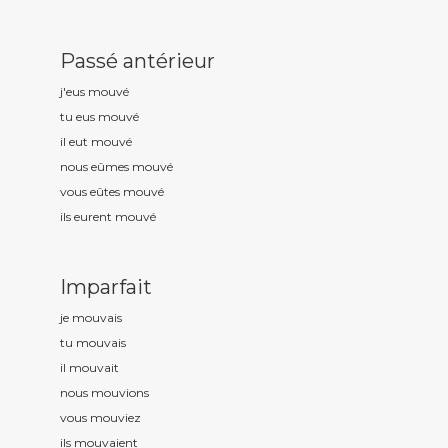
Passé antérieur
j'eus mouv
é
tu eus mouv
é
il eut mouv
é
nous eûmes mouv
é
vous eûtes mouv
é
ils eurent mouv
é
Imparfait
je mouv
ais
tu mouv
ais
il mouv
ait
nous mouv
ions
vous mouv
iez
ils mouv
aient