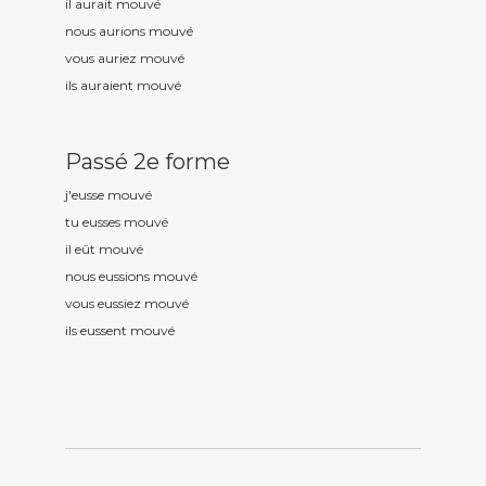
il aurait mouv
é
nous aurions mouv
é
vous auriez mouv
é
ils auraient mouv
é
Passé 2e forme
j'eusse mouv
é
tu eusses mouv
é
il eût mouv
é
nous eussions mouv
é
vous eussiez mouv
é
ils eussent mouv
é