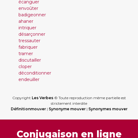
écanguer
envoûter
badigeonner
ahaner
intriquer
désarçonner
tressauter
fabriquer
tramer
discutailler
cloper
déconditionner
endeuiller
Copyright
Les Verbes
© Toute reproduction même partielle est
strictement interdite
Définitionmouver
|
Synonyme mouver
|
Synonymes mouver
Conjugaison en ligne