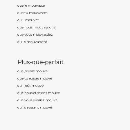
que je mouv
asse
que tu mouv
asses
qu'il mouv
ât
que nous mouv
assions
que vous mouv
assiez
qu'ils mouv
assent
Plus-que-parfait
que j'eusse mouv
é
que tu eusses mouv
é
qu'il eût mouv
é
que nous eussions mouv
é
que vous eussiez mouv
é
qu'ils eussent mouv
é