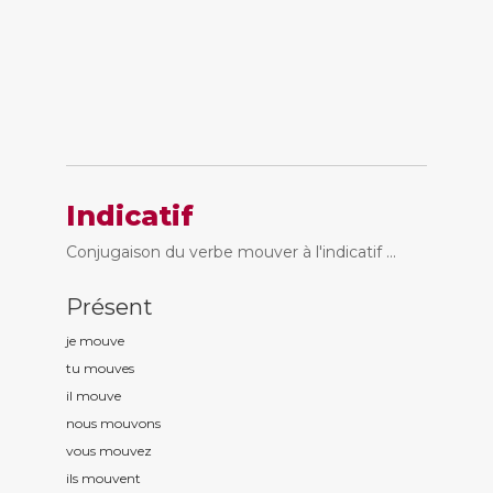
Indicatif
Conjugaison du verbe mouver à l'indicatif ...
Présent
je mouv
e
tu mouv
es
il mouv
e
nous mouv
ons
vous mouv
ez
ils mouv
ent