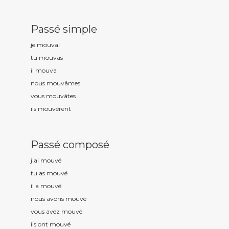
Passé simple
je mouv
ai
tu mouv
as
il mouv
a
nous mouv
âmes
vous mouv
âtes
ils mouv
èrent
Passé composé
j'ai mouv
é
tu as mouv
é
il a mouv
é
nous avons mouv
é
vous avez mouv
é
ils ont mouv
é