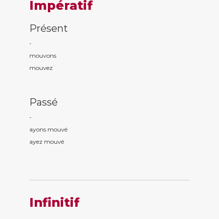
Impératif
Présent
-
mouv
ons
mouv
ez
Passé
-
ayons mouv
é
ayez mouv
é
Infinitif