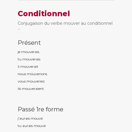
Conditionnel
Conjugaison du verbe mouver au conditionnel
...
Présent
je mouv
erais
tu mouv
erais
il mouv
erait
nous mouv
erions
vous mouv
eriez
ils mouv
eraient
Passé 1re forme
j'aurais mouv
é
tu aurais mouv
é