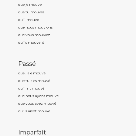
que je mouv
e
que tu mouv
es
qu'il mouv
e
que nous mouv
ions
que vous mouv
iez
qu'ils mouv
ent
Passé
que j'aie mouv
é
que tu aies mouv
é
qu'il ait mouv
é
que nous ayons mouv
é
que vous ayez mouv
é
qu'ils aient mouv
é
Imparfait