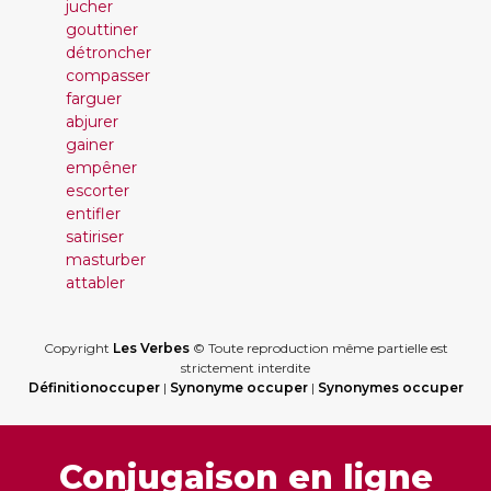
jucher
gouttiner
détroncher
compasser
farguer
abjurer
gainer
empêner
escorter
entifler
satiriser
masturber
attabler
Copyright
Les Verbes
© Toute reproduction même partielle est
strictement interdite
Définitionoccuper
|
Synonyme occuper
|
Synonymes occuper
Conjugaison en ligne