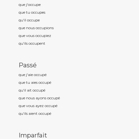
que j'occup
e
que tu occup
es
qu'il occup
e
que nous occup
ions
que vous occup
iez
qu'ils occup
ent
Passé
que j'aie occup
é
que tu aies occup
é
qu'il ait occup
é
que nous ayons occup
é
que vous ayez occup
é
qu'ils aient occup
é
Imparfait