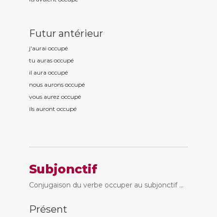
Futur antérieur
j'aurai occup
é
tu auras occup
é
il aura occup
é
nous aurons occup
é
vous aurez occup
é
ils auront occup
é
Subjonctif
Conjugaison du verbe occuper au subjonctif ...
Présent