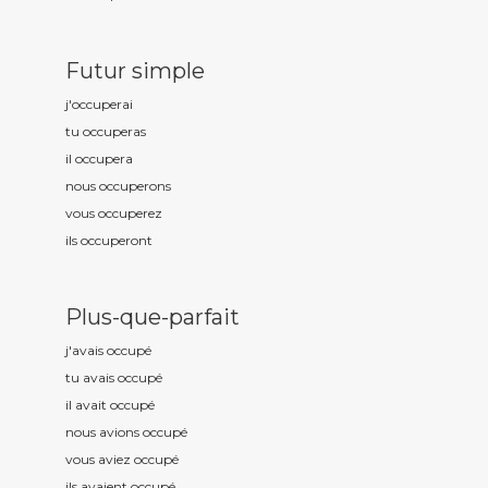
Futur simple
j'occup
erai
tu occup
eras
il occup
era
nous occup
erons
vous occup
erez
ils occup
eront
Plus-que-parfait
j'avais occup
é
tu avais occup
é
il avait occup
é
nous avions occup
é
vous aviez occup
é
ils avaient occup
é