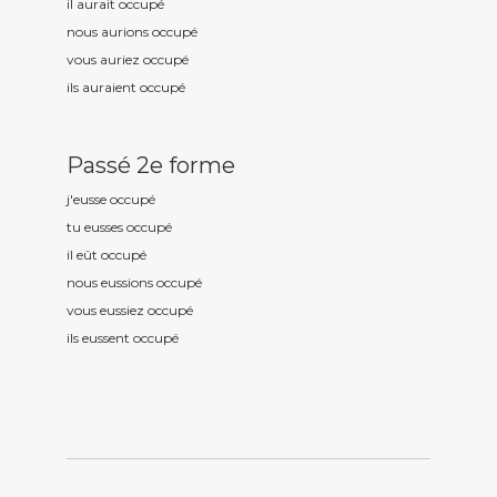
il aurait occup
é
nous aurions occup
é
vous auriez occup
é
ils auraient occup
é
Passé 2e forme
j'eusse occup
é
tu eusses occup
é
il eût occup
é
nous eussions occup
é
vous eussiez occup
é
ils eussent occup
é