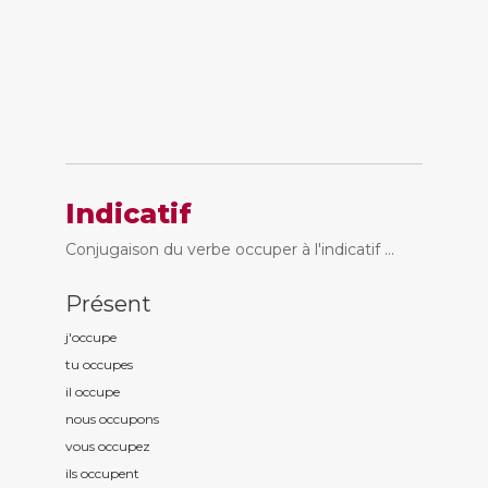
Indicatif
Conjugaison du verbe occuper à l'indicatif ...
Présent
j'occup
e
tu occup
es
il occup
e
nous occup
ons
vous occup
ez
ils occup
ent