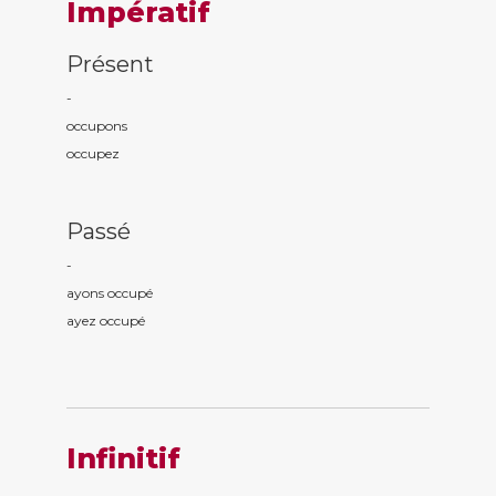
Impératif
Présent
-
occup
ons
occup
ez
Passé
-
ayons occup
é
ayez occup
é
Infinitif