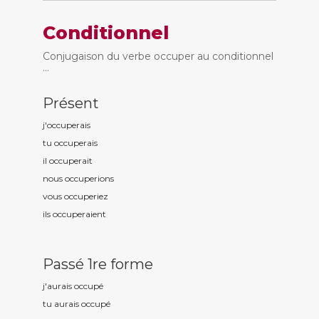
Conditionnel
Conjugaison du verbe occuper au conditionnel
...
Présent
j'occup
erais
tu occup
erais
il occup
erait
nous occup
erions
vous occup
eriez
ils occup
eraient
Passé 1re forme
j'aurais occup
é
tu aurais occup
é