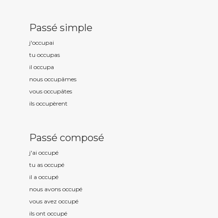
Passé simple
j'occup
ai
tu occup
as
il occup
a
nous occup
âmes
vous occup
âtes
ils occup
èrent
Passé composé
j'ai occup
é
tu as occup
é
il a occup
é
nous avons occup
é
vous avez occup
é
ils ont occup
é