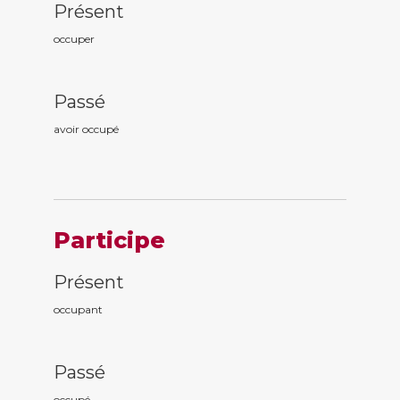
Présent
occuper
Passé
avoir occup
é
Participe
Présent
occup
ant
Passé
occup
é