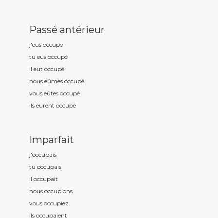
Passé antérieur
j'eus occup
é
tu eus occup
é
il eut occup
é
nous eûmes occup
é
vous eûtes occup
é
ils eurent occup
é
Imparfait
j'occup
ais
tu occup
ais
il occup
ait
nous occup
ions
vous occup
iez
ils occup
aient