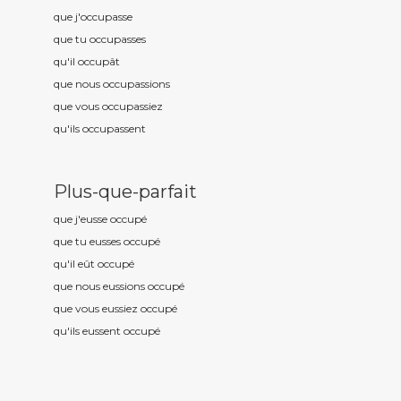
que j'occup
asse
que tu occup
asses
qu'il occup
ât
que nous occup
assions
que vous occup
assiez
qu'ils occup
assent
Plus-que-parfait
que j'eusse occup
é
que tu eusses occup
é
qu'il eût occup
é
que nous eussions occup
é
que vous eussiez occup
é
qu'ils eussent occup
é