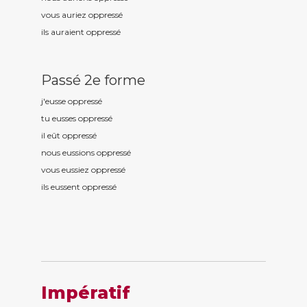
vous auriez oppress
é
ils auraient oppress
é
Passé 2e forme
j'eusse oppress
é
tu eusses oppress
é
il eût oppress
é
nous eussions oppress
é
vous eussiez oppress
é
ils eussent oppress
é
Impératif