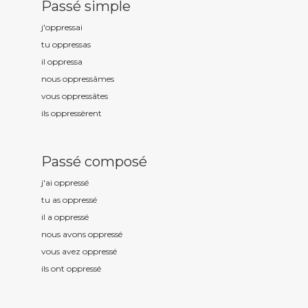
Passé simple
j'oppress
ai
tu oppress
as
il oppress
a
nous oppress
âmes
vous oppress
âtes
ils oppress
èrent
Passé composé
j'ai oppress
é
tu as oppress
é
il a oppress
é
nous avons oppress
é
vous avez oppress
é
ils ont oppress
é