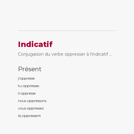
Indicatif
Conjugaison du verbe oppresser à l'indicatif ...
Présent
j'oppress
e
tu oppress
es
il oppress
e
nous oppress
ons
vous oppress
ez
ils oppress
ent