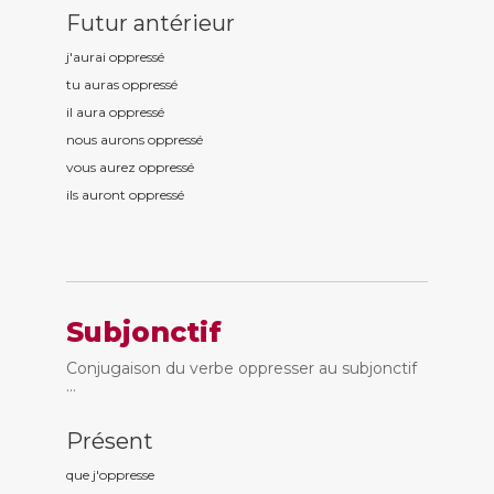
Futur antérieur
j'aurai oppress
é
tu auras oppress
é
il aura oppress
é
nous aurons oppress
é
vous aurez oppress
é
ils auront oppress
é
Subjonctif
Conjugaison du verbe oppresser au subjonctif
...
Présent
que j'oppress
e