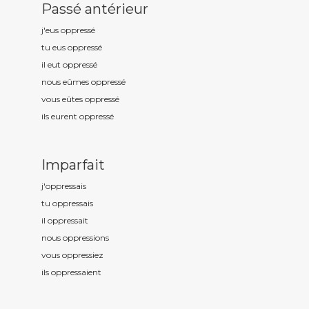
Passé antérieur
j'eus oppress
é
tu eus oppress
é
il eut oppress
é
nous eûmes oppress
é
vous eûtes oppress
é
ils eurent oppress
é
Imparfait
j'oppress
ais
tu oppress
ais
il oppress
ait
nous oppress
ions
vous oppress
iez
ils oppress
aient