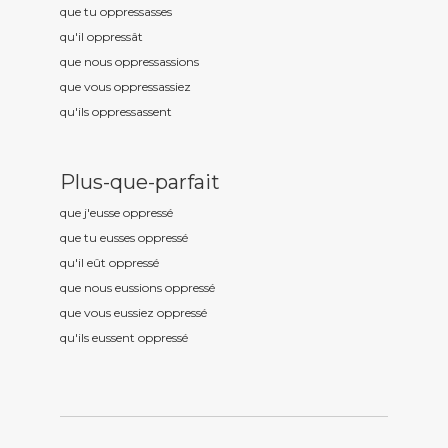
que tu oppress
asses
qu'il oppress
ât
que nous oppress
assions
que vous oppress
assiez
qu'ils oppress
assent
Plus-que-parfait
que j'eusse oppress
é
que tu eusses oppress
é
qu'il eût oppress
é
que nous eussions oppress
é
que vous eussiez oppress
é
qu'ils eussent oppress
é