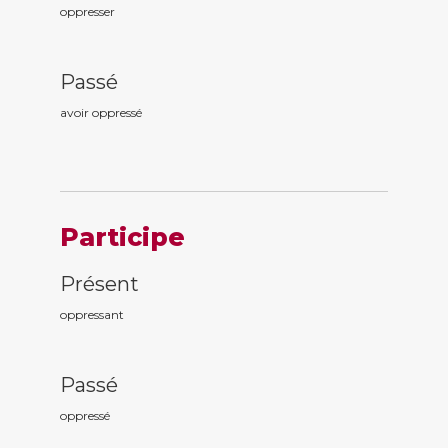
oppresser
Passé
avoir oppress
é
Participe
Présent
oppress
ant
Passé
oppress
é