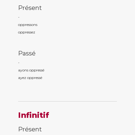
Présent
-
oppress
ons
oppress
ez
Passé
-
ayons oppress
é
ayez oppress
é
Infinitif
Présent