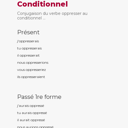
Conditionnel
Conjugaison du verbe oppresser au
conditionnel ...
Présent
j'oppress
erais
tu oppress
erais
il oppress
erait
nous oppress
erions
vous oppress
eriez
ils oppress
eraient
Passé 1re forme
j'aurais oppress
é
tu aurais oppress
é
il aurait oppress
é
nous aurions oppress
é