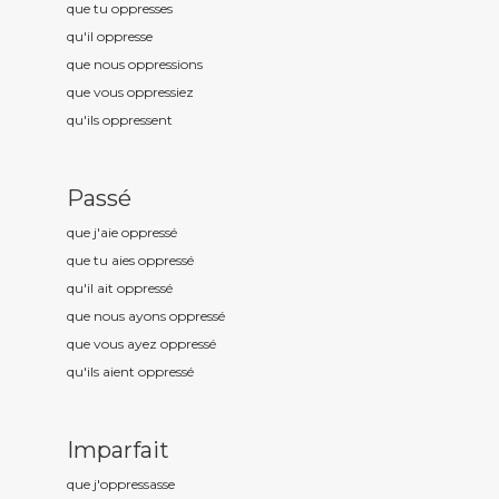
que tu oppress
es
qu'il oppress
e
que nous oppress
ions
que vous oppress
iez
qu'ils oppress
ent
Passé
que j'aie oppress
é
que tu aies oppress
é
qu'il ait oppress
é
que nous ayons oppress
é
que vous ayez oppress
é
qu'ils aient oppress
é
Imparfait
que j'oppress
asse