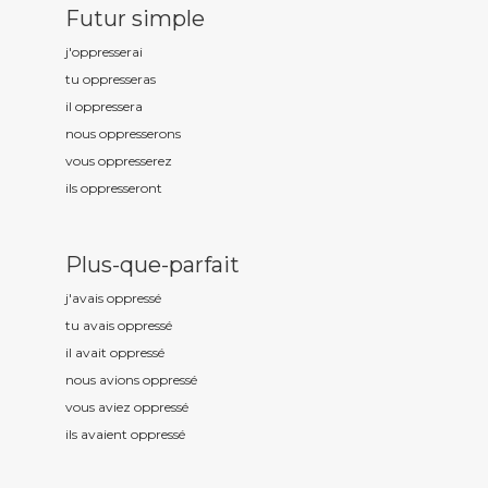
Futur simple
j'oppress
erai
tu oppress
eras
il oppress
era
nous oppress
erons
vous oppress
erez
ils oppress
eront
Plus-que-parfait
j'avais oppress
é
tu avais oppress
é
il avait oppress
é
nous avions oppress
é
vous aviez oppress
é
ils avaient oppress
é