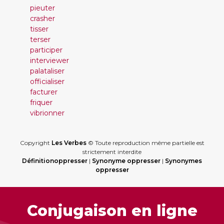
pieuter
crasher
tisser
terser
participer
interviewer
palataliser
officialiser
facturer
friquer
vibrionner
Copyright
Les Verbes
© Toute reproduction même partielle est
strictement interdite
Définitionoppresser
|
Synonyme oppresser
|
Synonymes
oppresser
Conjugaison en ligne