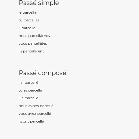
Passé simple
je parcell
ai
tu parcell
as
il parcell
a
nous parcell
âmes
vous parcell
âtes
ils parcell
èrent
Passé composé
j'ai parcell
é
tu as parcell
é
il a parcell
é
nous avons parcell
é
vous avez parcell
é
ils ont parcell
é