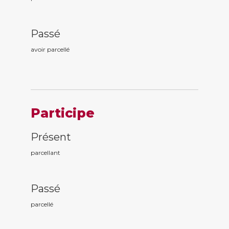
Passé
avoir parcell
é
Participe
Présent
parcell
ant
Passé
parcell
é