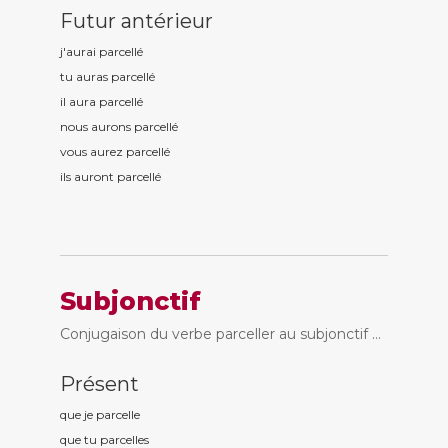
Futur antérieur
j'aurai parcell
é
tu auras parcell
é
il aura parcell
é
nous aurons parcell
é
vous aurez parcell
é
ils auront parcell
é
Subjonctif
Conjugaison du verbe parceller au subjonctif ...
Présent
que je parcell
e
que tu parcell
es