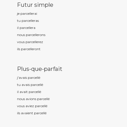
Futur simple
je parcell
erai
tu parcell
eras
il parcell
era
nous parcell
erons
vous parcell
erez
ils parcell
eront
Plus-que-parfait
j'avais parcell
é
tu avais parcell
é
il avait parcell
é
nous avions parcell
é
vous aviez parcell
é
ils avaient parcell
é