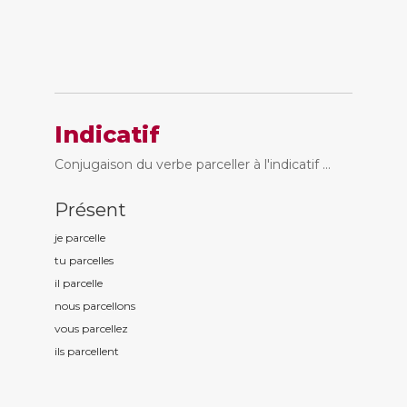
Indicatif
Conjugaison du verbe parceller à l'indicatif ...
Présent
je parcell
e
tu parcell
es
il parcell
e
nous parcell
ons
vous parcell
ez
ils parcell
ent