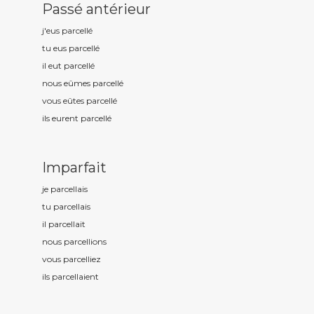
Passé antérieur
j'eus parcell
é
tu eus parcell
é
il eut parcell
é
nous eûmes parcell
é
vous eûtes parcell
é
ils eurent parcell
é
Imparfait
je parcell
ais
tu parcell
ais
il parcell
ait
nous parcell
ions
vous parcell
iez
ils parcell
aient