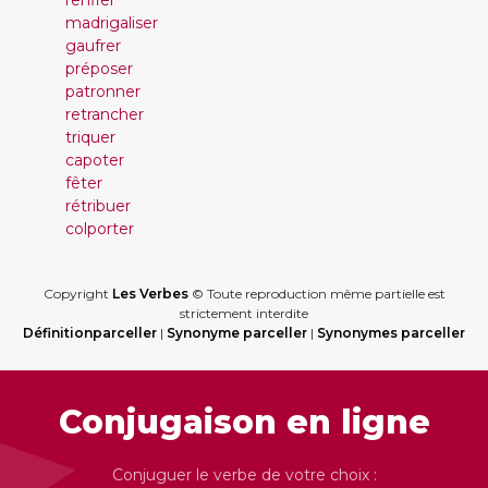
renfler
madrigaliser
gaufrer
préposer
patronner
retrancher
triquer
capoter
fêter
rétribuer
colporter
Copyright
Les Verbes
© Toute reproduction même partielle est
strictement interdite
Définitionparceller
|
Synonyme parceller
|
Synonymes parceller
Conjugaison en ligne
Conjuguer le verbe de votre choix :