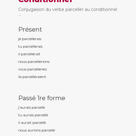
Conjugaison du verbe parceller au conditionnel
...
Présent
je parcell
erais
tu parcell
erais
il parcell
erait
nous parcell
erions
vous parcell
eriez
ils parcell
eraient
Passé 1re forme
j'aurais parcell
é
tu aurais parcell
é
il aurait parcell
é
nous aurions parcell
é