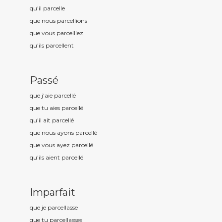
qu'il parcell
e
que nous parcell
ions
que vous parcell
iez
qu'ils parcell
ent
Passé
que j'aie parcell
é
que tu aies parcell
é
qu'il ait parcell
é
que nous ayons parcell
é
que vous ayez parcell
é
qu'ils aient parcell
é
Imparfait
que je parcell
asse
que tu parcell
asses