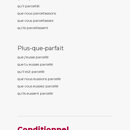
qu'il parcell
ât
que nous parcell
assions
que vous parcell
assiez
qu'ils parcell
assent
Plus-que-parfait
que j'eusse parcell
é
que tu eusses parcell
é
qu'il eût parcell
é
que nous eussions parcell
é
que vous eussiez parcell
é
qu'ils eussent parcell
é
Conditionnel