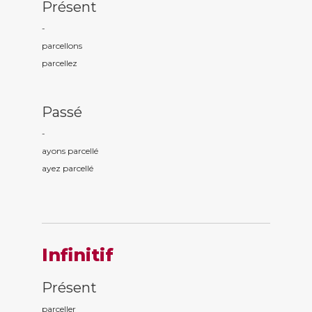
Présent
-
parcell
ons
parcell
ez
Passé
-
ayons parcell
é
ayez parcell
é
Infinitif
Présent
parceller