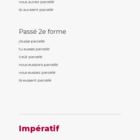
vous auriez parcell
é
ils auraient parcell
é
Passé 2e forme
j'eusse parcell
é
tu eusses parcell
é
il eût parcell
é
nous eussions parcell
é
vous eussiez parcell
é
ils eussent parcell
é
Impératif