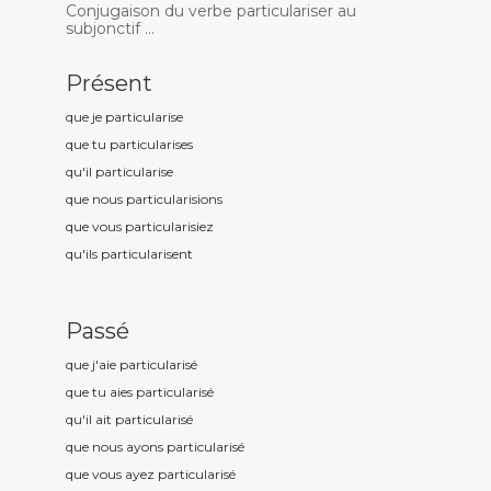
Conjugaison du verbe particulariser au
subjonctif ...
Présent
que je particularis
e
que tu particularis
es
qu'il particularis
e
que nous particularis
ions
que vous particularis
iez
qu'ils particularis
ent
Passé
que j'aie particularis
é
que tu aies particularis
é
qu'il ait particularis
é
que nous ayons particularis
é
que vous ayez particularis
é