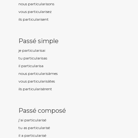
nous particularis
ons
vous particularis
ez
ils particularis
ent
Passé simple
je particularis
ai
tu particularis
as
il particularis
a
nous particularis
âmes
vous particularis
âtes
ils particularis
èrent
Passé composé
j'ai particularis
é
tu as particularis
é
il a particularis
é