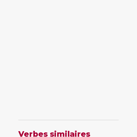
Verbes similaires