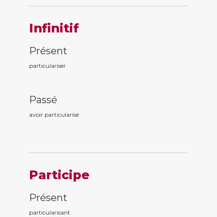
Infinitif
Présent
particulariser
Passé
avoir particularis
é
Participe
Présent
particularis
ant