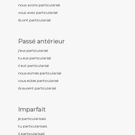
nous avons particularis
é
vous avez particularis
é
ils ont particularis
é
Passé antérieur
j'eus particularis
é
tu eus particularis
é
il eut particularis
é
nous eûmes particularis
é
vous eûtes particularis
é
ils eurent particularis
é
Imparfait
je particularis
ais
tu particularis
ais
il particularis
ait