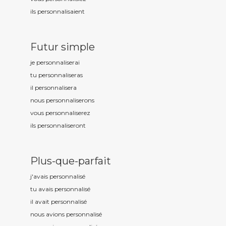
ils personnalis
aient
Futur simple
je personnalis
erai
tu personnalis
eras
il personnalis
era
nous personnalis
erons
vous personnalis
erez
ils personnalis
eront
Plus-que-parfait
j'avais personnalis
é
tu avais personnalis
é
il avait personnalis
é
nous avions personnalis
é