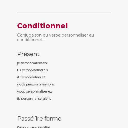
Conditionnel
Conjugaison du verbe personnaliser au
conditionnel ...
Présent
je personnalis
erais
tu personnalis
erais
il personnalis
erait
nous personnalis
erions
vous personnalis
eriez
ils personnalis
eraient
Passé 1re forme
j'aurais personnalis
é