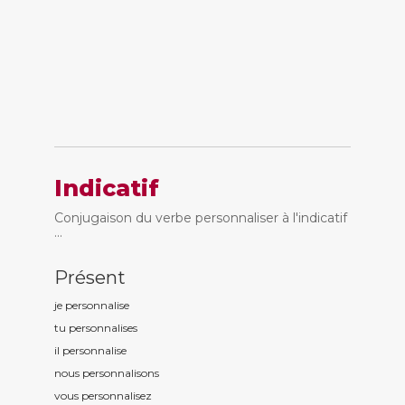
Indicatif
Conjugaison du verbe personnaliser à l'indicatif
...
Présent
je personnalis
e
tu personnalis
es
il personnalis
e
nous personnalis
ons
vous personnalis
ez