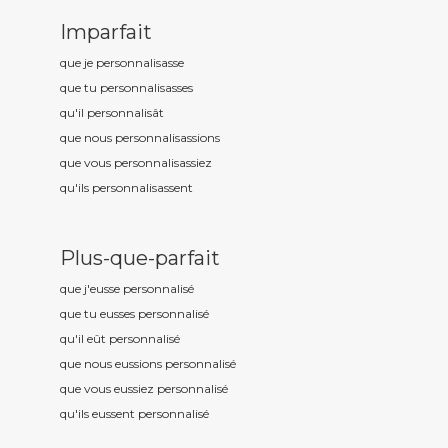
Imparfait
que je personnalis
asse
que tu personnalis
asses
qu'il personnalis
ât
que nous personnalis
assions
que vous personnalis
assiez
qu'ils personnalis
assent
Plus-que-parfait
que j'eusse personnalis
é
que tu eusses personnalis
é
qu'il eût personnalis
é
que nous eussions personnalis
é
que vous eussiez personnalis
é
qu'ils eussent personnalis
é