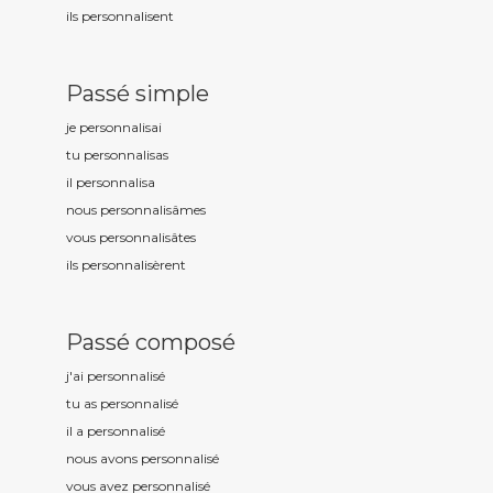
ils personnalis
ent
Passé simple
je personnalis
ai
tu personnalis
as
il personnalis
a
nous personnalis
âmes
vous personnalis
âtes
ils personnalis
èrent
Passé composé
j'ai personnalis
é
tu as personnalis
é
il a personnalis
é
nous avons personnalis
é
vous avez personnalis
é