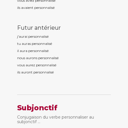
vous aviez personnalis
é
ils avaient personnalis
é
Futur antérieur
j'aurai personnalis
é
tu auras personnalis
é
il aura personnalis
é
nous aurons personnalis
é
vous aurez personnalis
é
ils auront personnalis
é
Subjonctif
Conjugaison du verbe personnaliser au
subjonctif ...