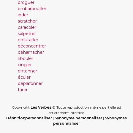
droguer
embarbouiller
ioder
scratcher
caracoler
salpêtrer
enfutailler
déconcentrer
déharnacher
ribouler
cingler
entonner
éculer
déplafonner
tarer
Copyright
Les Verbes
© Toute reproduction même partielle est
strictement interdite
Définitionpersonnaliser
|
Synonyme personnaliser
|
Synonymes
personnaliser