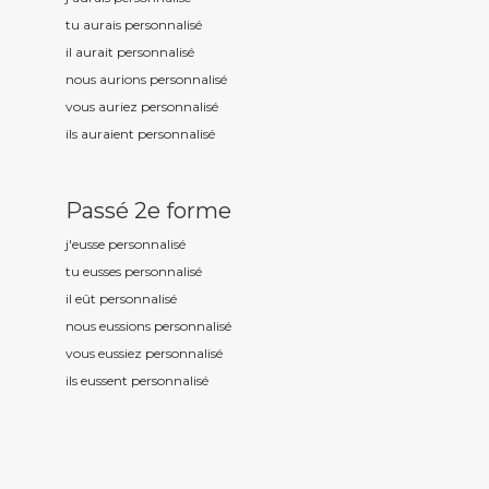
tu aurais personnalis
é
il aurait personnalis
é
nous aurions personnalis
é
vous auriez personnalis
é
ils auraient personnalis
é
Passé 2e forme
j'eusse personnalis
é
tu eusses personnalis
é
il eût personnalis
é
nous eussions personnalis
é
vous eussiez personnalis
é
ils eussent personnalis
é