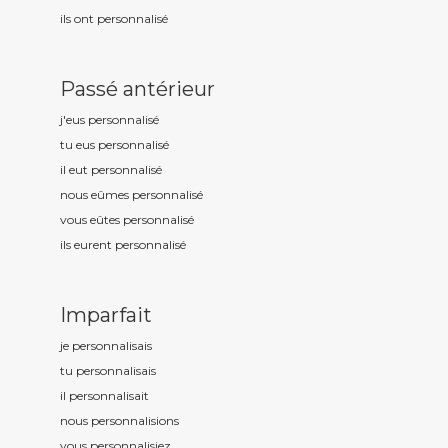
ils ont personnalis
é
Passé antérieur
j'eus personnalis
é
tu eus personnalis
é
il eut personnalis
é
nous eûmes personnalis
é
vous eûtes personnalis
é
ils eurent personnalis
é
Imparfait
je personnalis
ais
tu personnalis
ais
il personnalis
ait
nous personnalis
ions
vous personnalis
iez