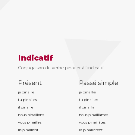
Indicatif
Conjugaison du verbe pinailler à l'indicatif ...
Présent
Passé simple
je pinaill
e
je pinaill
ai
tu pinaill
es
tu pinaill
as
il pinaill
e
il pinaill
a
nous pinaill
ons
nous pinaill
âmes
vous pinaill
ez
vous pinaill
âtes
ils pinaill
ent
ils pinaill
èrent