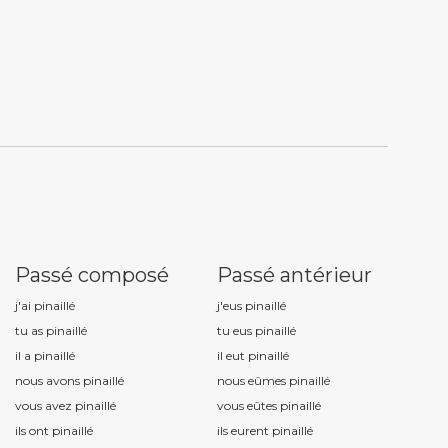
Passé composé
Passé antérieur
j'ai pinaill
é
j'eus pinaill
é
tu as pinaill
é
tu eus pinaill
é
il a pinaill
é
il eut pinaill
é
nous avons pinaill
é
nous eûmes pinaill
é
vous avez pinaill
é
vous eûtes pinaill
é
ils ont pinaill
é
ils eurent pinaill
é